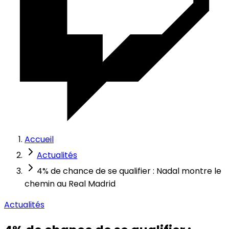
Accueil
Actualités
4% de chance de se qualifier : Nadal montre le
chemin au Real Madrid
Actualités