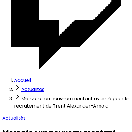
Accueil
Actualités
Mercato : un nouveau montant avancé pour le
recrutement de Trent Alexander-Arnold
Actualités