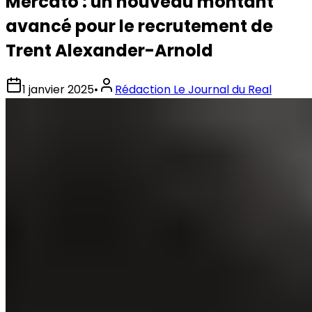
Mercato : un nouveau montant
avancé pour le recrutement de
Trent Alexander-Arnold
1 janvier 2025
•
Rédaction Le Journal du Real