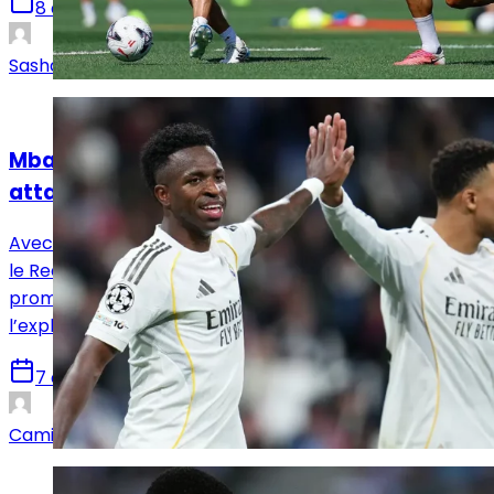
8 août 2026
Sasha Laquitaine
Analyses
Mbappé, Vinicius Jr, Diomandé : quelle
attaque pour le Real Madrid ?
Avec Vinicius Jr, Mbappé et désormais Yan Diomandé,
le Real Madrid dispose d’un trio offensif très
prometteur. Reste à voir comment José Mourinho
l’exploitera.
7 août 2026
Camille Santos
Analyses