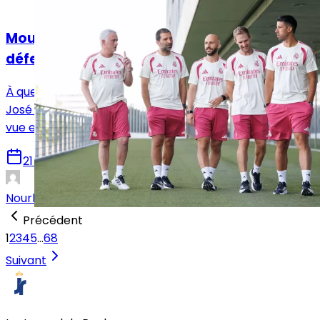
Analyses
Mourinho sait-il déjà qui sacrifier en
défense ?
À quelques semaines de la reprise de la compétition,
José Mourinho dispose d’une abondance rarement
vue en défense centrale avec cinq profils possibles.
21 juillet 2026
Nourhane Haroui
Précédent
1
2
3
4
5
…
68
Suivant