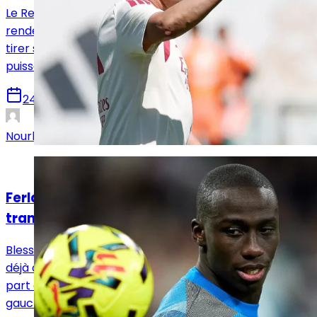
Le Real Madrid dispute ce vendredi son premier
rendez-vous de l’été qui doit permettre à Mourinho de
tirer ses premiers enseignements avant la montée en
puissance de la pré-saison.
24 juillet 2026
Nourhane Haroui
Analyses
Ferland Mendy retrouve un Real Madrid
transformé
Blessé en fin de saison puis opéré, Ferland Mendy est
déjà de retour sur les pelouses de Valdebebas mais
part de très loin dans la hiérarchie des latéraux
gauches.