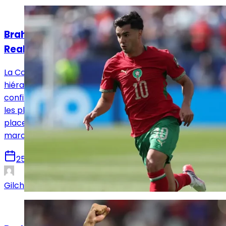
Analyses
Brahim Díaz, l’avantage concurrentiel que le
Real Madrid ne peut pas négliger
La Coupe du monde 2026 n’a pas bouleversé la
hiérarchie du football mondial. Elle a néanmoins
confirmé l’installation du Maroc parmi les sélections
les plus compétitives de la planète. Que penser de la
place de Brahim et quels enjeux entourent l’hispano-
marocain ?
25 juillet 2026
Gilchrist Lawson
Analyses