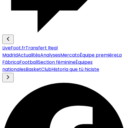
LiveFoot.fr
Transfert Real
Madrid
Actualités
Analyses
Mercato
Équipe première
La
Fábrica
Football
Section féminine
Équipes
nationales
Basket
Club
Historia que tú hiciste