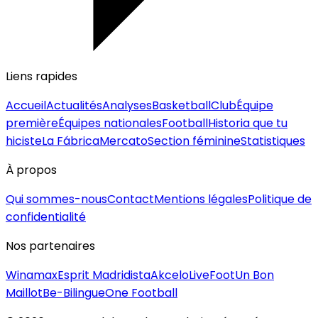
Liens rapides
Accueil
Actualités
Analyses
Basketball
Club
Équipe
première
Équipes nationales
Football
Historia que tu
hiciste
La Fábrica
Mercato
Section féminine
Statistiques
À propos
Qui sommes-nous
Contact
Mentions légales
Politique de
confidentialité
Nos partenaires
Winamax
Esprit Madridista
Akcelo
LiveFoot
Un Bon
Maillot
Be-Bilingue
One Football