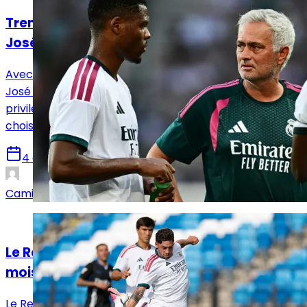
Trent ou Dumfries : le choix de luxe pour
José Mourinho
Avec deux latéraux de classe mondiale à sa disposition,
José Mourinho peut s’estimer particulièrement
privilégié mais va également se tirer les cheveux pour
choisir son titulaire.
4 août 2026
Camille Santos
Analyses
Le Real Madrid monte en puissance avant le
mois d’août
Le Real Madrid a signé une deuxième victoire de rang