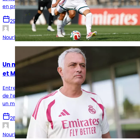
en préparation en dominant Leganés (4-1).
29 juillet 2026
Nourhane Haroui
Analyses
Un mois d’août crucial attend le Real Madrid
et Mourinho
Entre la préparation estivale, le mercato et le retour
de l’ensemble de l’effectif, le Real Madrid entre dans
un mois d’août déterminant avant la reprise.
28 juillet 2026
Nourhane Haroui