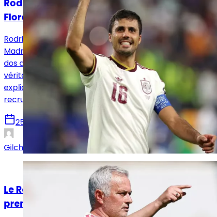
Rodri au Real Madrid, l’évidence que
Florentino Pérez doit assumer
Rodri représente une opportunité rare pour le Real
Madrid. Son âge, son passé médical et l’opération du
dos qu’il doit prochainement subir imposent une
véritable prudence. Ils ne suffisent pourtant pas à
expliquer toutes les réticences autour de son
recrutement.
25 juillet 2026
Gilchrist Lawson
Analyses
Le Real Madrid de Mourinho passe un
premier test ce vendredi !