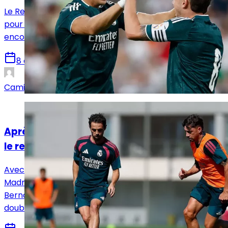
Le Real Madrid s’est imposé 2-1 face à Ferencváros
pour son deuxième match de préparation. Une victoire
encourageante, malgré plusieurs failles défensives.
8 août 2026
Camille Santos
Analyses
Après l’échec Rodri, Bernardo Silva sera t-il
le remède du Real Madrid ?
Avec l’échec du dossier Rodri, le mercato du Real
Madrid semble bouclé. Une question se pose alors,
Bernardo Silva peut-il combler le vide au sein du
double pivot ?