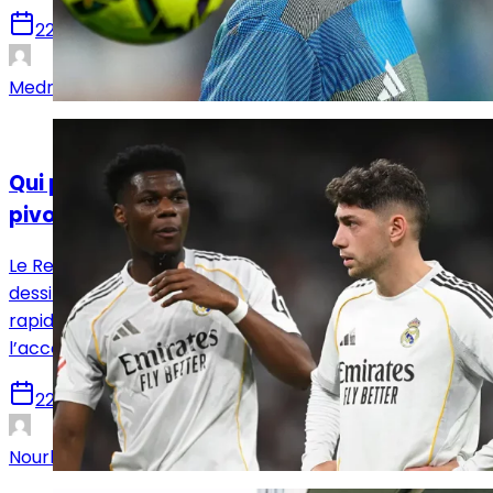
22 juillet 2026
Medric Bouzermane
Analyses
Qui pour accompagner Rodri dans le double
pivot ?
Le Real Madrid version José Mourinho semble se
dessiner autour d’un 4-2-3-1. Si Rodri devrait
rapidement s’imposer dans le double pivot, qui
l’accompagnera ?
22 juillet 2026
Nourhane Haroui