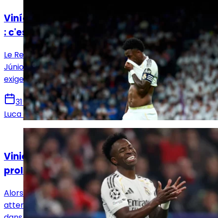
Vinícius Jr face à l'ultimatum du Real Madrid
: c'est la prolongation ou la vente !
Le Real Madrid lance un ultimatum historique à Vinícius
Júnior. S'il refuse cette toute dernière offre, la direction
exigera sa vente immédiate cet été.
31 juillet 2026
Luca Schenatto
Actualités
Vinicius Jr : le Real Madrid accélère sa
prolongation face à l'offensive d'Arsenal
Alors que la prolongation de Vinicius Jr se fait encore
attendre, le Real Madrid a décidé de reprendre la main
dans le dossier et tente de boucler le dossier.