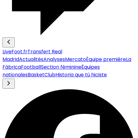
LiveFoot.fr
Transfert Real
Madrid
Actualités
Analyses
Mercato
Équipe première
La
Fábrica
Football
Section féminine
Équipes
nationales
Basket
Club
Historia que tú hiciste