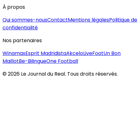
À propos
Qui sommes-nous
Contact
Mentions légales
Politique de
confidentialité
Nos partenaires
Winamax
Esprit Madridista
Akcelo
LiveFoot
Un Bon
Maillot
Be-Bilingue
One Football
©
2026
Le Journal du Real. Tous droits réservés.