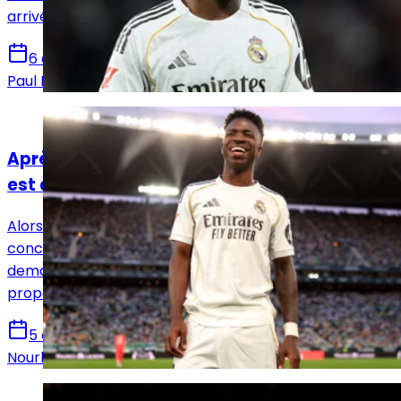
arrivées que des départs.
6 août 2026
Paul Durel
Actualités
Après l'ultime offre du Real Madrid, la balle
est dans le camp de Vinicius Jr
Alors qu'Arsenal affiche un intérêt de plus en plus
concret pour Vinicius Jr, le Real Madrid aurait
demandé une réponse définitive au Brésilien en lui
proposant une dernière offre.
5 août 2026
Nourhane Haroui
Actualités