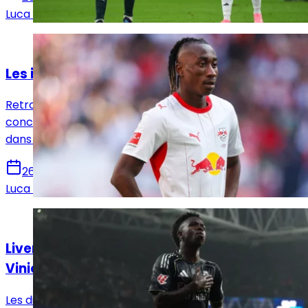
Luca Schenatto
Actualités
Les infos mercato Real Madrid du 26 juillet !
Retrouvez toutes les informations du 24 juillet
concernant le mercato du Real Madrid, que ce soit
dans le sens des départs ou des arrivées.
26 juillet 2026
Luca Schenatto
Actualités
Liverpool rêve de réaliser un braquage avec
Vinicius Jr
Les discussions autour de la prolongation de Vinicius Jr