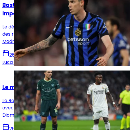
Bastoni au Real Madrid, opération
impossible ?
Le défenseur Alessandro Bastoni se retrouve au cœur
des rumeurs. Si son profil séduit José Mourinho, le Real
Madrid fait face à plusieurs obstacles majeurs.
26 juillet 2026
Luca Schenatto
Actualités
Le mercato du Real Madrid s'emballe !
Le Real Madrid s'emballe. Face au gel des discussions
avec Vinícius Júnior, le club accélère sur Yan
Diomandé et Rodri pour initier sa grande révolution.
26 juillet 2026