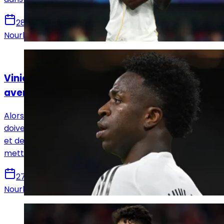
28 juillet 2026
Nourhane Haroui
Actualités
Vinicius Jr, une semaine décisive pour son
avenir au Real Madrid
Alors que les discussions concernant sa prolongation
doivent reprendre, Vinicius Jr suscite l’intérêt d’Arsenal
et de Liverpool. Le Real Madrid veut rapidement
mettre fin aux incertitudes entourant son attaquant.
27 juillet 2026
Nourhane Haroui
Actualités