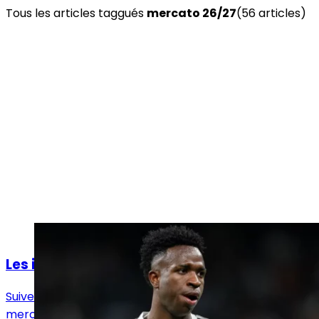
Tous les articles taggués
mercato 26/27
(
56
article
s
)
Actualités
Les infos mercato Real Madrid du 6 août !
Suivez toutes les actualités en direct du 6 août liées au
mercato du Real Madrid, aussi bien dans le sens des