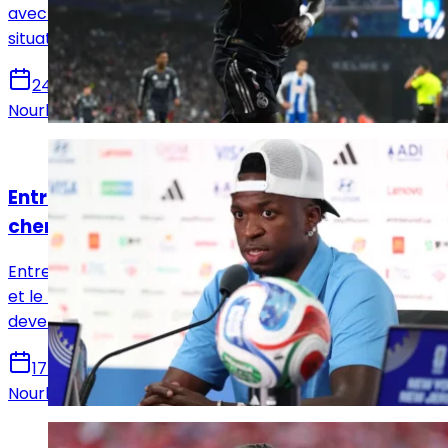
avec le Real Madrid n'ont toujours pas abouti. Une
situation qui n'a pas échappé à Liverpool.
24 juillet 2026
Nourhane Haroui
Actualités
Entre Vinicius Jr et le Real Madrid, un long
chemin reste à parcourir
Entre les prolongations attendues de plusieurs cadres
et le rêve Michael Olise, le dossier Vinicius Jr pourrait
devenir l'une des clés du mercato madrilène.
17 juillet 2026
Nourhane Haroui
Actualités