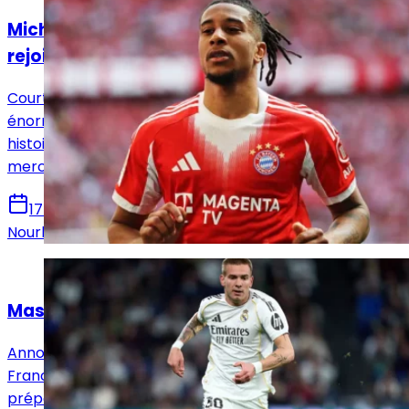
Michael Olise et son rêve absolu de
rejoindre le Real Madrid
Courtisé par le Real Madrid, Michael Olise nourrit une
énorme admiration pour le club merengue. Une
histoire qui dépasse désormais le simple cadre du
mercato.
17 juillet 2026
Nourhane Haroui
Actualités
Mastantuono joue gros avec Mourinho
Annoncé sur le départ il y a encore quelques semaines,
Franco Mastantuono débutera finalement la
préparation estivale avec le Real Madrid.