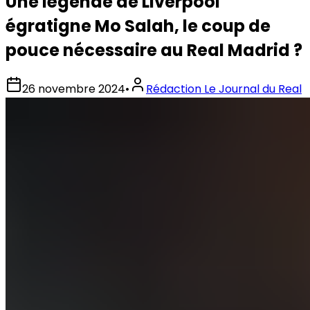
Une légende de Liverpool
égratigne Mo Salah, le coup de
pouce nécessaire au Real Madrid ?
26 novembre 2024
•
Rédaction Le Journal du Real