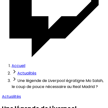
Accueil
Actualités
Une légende de Liverpool égratigne Mo Salah,
le coup de pouce nécessaire au Real Madrid ?
Actualités