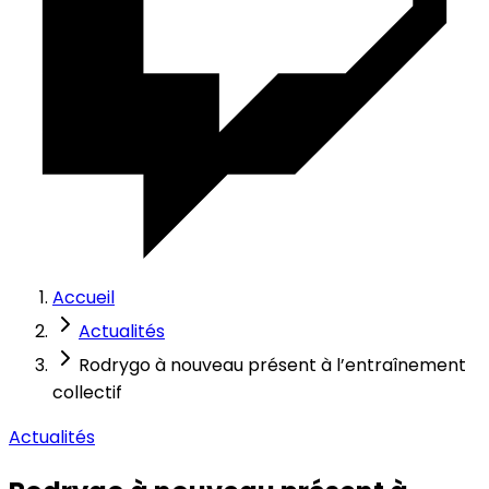
Accueil
Actualités
Rodrygo à nouveau présent à l’entraînement
collectif
Actualités