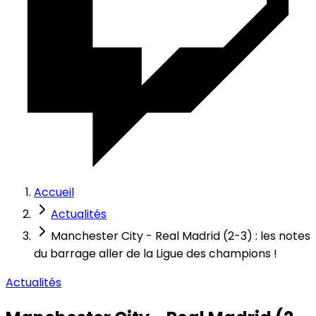
Accueil
Actualités
Manchester City - Real Madrid (2-3) : les notes
du barrage aller de la Ligue des champions !
Actualités