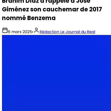
Brahim Díaz a rappelé à José
Giménez son cauchemar de 2017
nommé Benzema
6 mars 2025
•
Rédaction Le Journal du Real