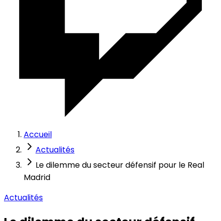
Accueil
Actualités
Le dilemme du secteur défensif pour le Real
Madrid
Actualités