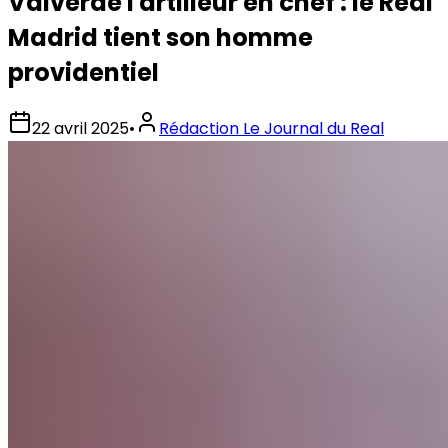
Valverde l'artilleur en chef : le Real
Madrid tient son homme
providentiel
22 avril 2025
•
Rédaction Le Journal du Real