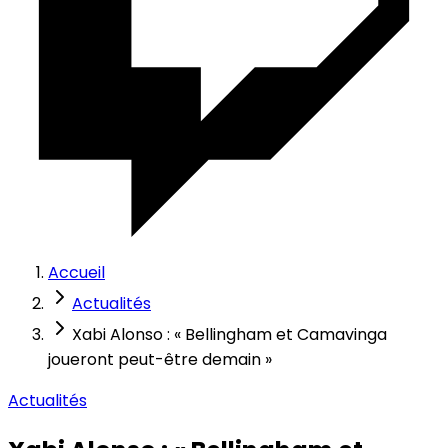
Accueil
Actualités
Xabi Alonso : « Bellingham et Camavinga
joueront peut-être demain »
Actualités