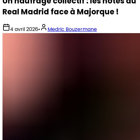
Un naufrage collectif : les notes du
Real Madrid face à Majorque !
4 avril 2026
•
Medric Bouzermane