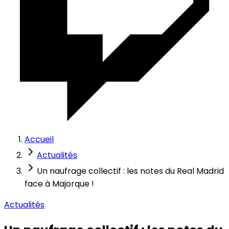
Accueil
Actualités
Un naufrage collectif : les notes du Real Madrid
face à Majorque !
Actualités