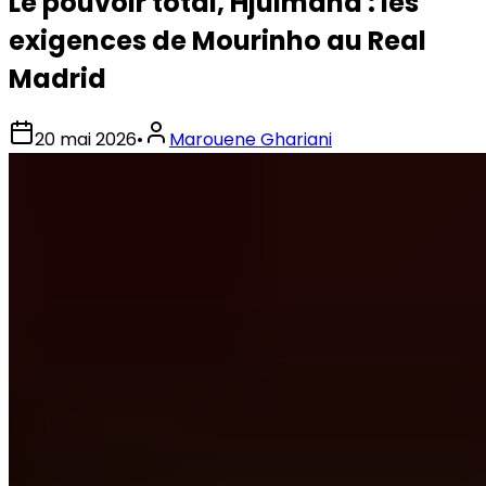
Le pouvoir total, Hjulmand : les
exigences de Mourinho au Real
Madrid
20 mai 2026
•
Marouene Ghariani