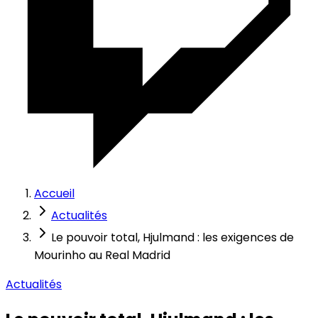
Accueil
Actualités
Le pouvoir total, Hjulmand : les exigences de
Mourinho au Real Madrid
Actualités