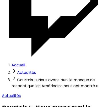
Accueil
Actualités
Courtois : « Nous avons puni le manque de
respect que les Américains nous ont montré »
Actualités