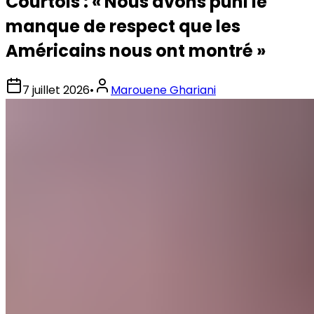
Courtois : « Nous avons puni le
manque de respect que les
Américains nous ont montré »
7 juillet 2026
•
Marouene Ghariani