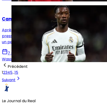
Analyses
Camavinga, le temps du souffle retrouvé
Après des semaines marquées par le doute et une
pression grandissante, Eduardo Camavinga a retrouvé
un peu de sérénité lors de la victoire face à l’Espanyol.
7 mai 2026
Wassim Dir
Précédent
1
2
3
4
5
…
15
Suivant
Le Journal du Real