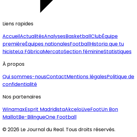
Liens rapides
Accueil
Actualités
Analyses
Basketball
Club
Équipe
première
Équipes nationales
Football
Historia que tu
hiciste
La Fábrica
Mercato
Section féminine
Statistiques
À propos
Qui sommes-nous
Contact
Mentions légales
Politique de
confidentialité
Nos partenaires
Winamax
Esprit Madridista
Akcelo
LiveFoot
Un Bon
Maillot
Be-Bilingue
One Football
©
2026
Le Journal du Real. Tous droits réservés.