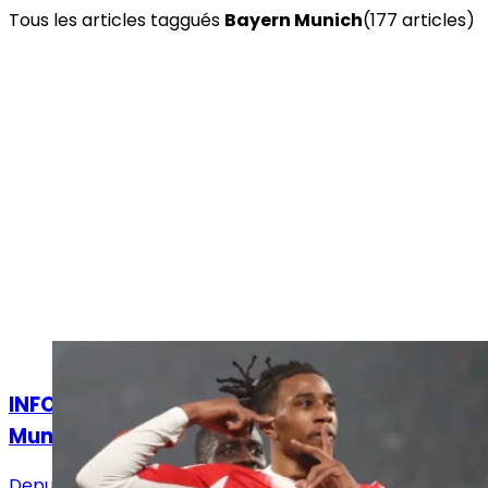
Tous les articles taggués
Bayern Munich
(
177
article
s
)
Actualités
INFO LJDR : Olise va faire son aveu au Bayern
Munich !
Depuis bientôt deux mois, la volonté du Real Madrid de