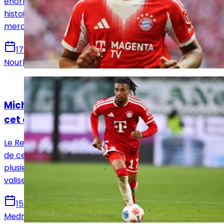
énorme admiration pour le club merengue. Une
histoire qui dépasse désormais le simple cadre du
mercato.
17 juillet 2026
Nourhane Haroui
Actualités
Michael Olise veut rejoindre le Real Madrid
cet été !
Le Real Madrid a peut-être reçu la meilleure nouvelle
de cet été. A la poursuite de Michael Olise depuis
plusieurs semaines, le Français pourrait poser ses
valises cet été à Valdebebas.
15 juillet 2026
Medric Bouzermane