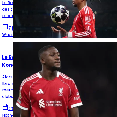
Le Real Madrid s'apprête à faire trembler le marché
des transferts. Florentino Pérez envisage une offre
record et historique pour séduire Michael Olise.
7 juin 2026
Wacim Benlakehal
Actualités
Le Real Madrid pourrait rouvrir le dossier
Konaté
Alors que son avenir semblait s'inscrire à Liverpool,
Ibrahima Konaté se retrouve finalement au cœur du
mercato estival du Real Madrid et d'autres grands
clubs.
29 mai 2026
Nathan Beltron