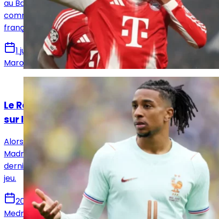
au Bayern Munich. En interne, le Real Madrid apparaît
comme la destination qui attire le plus l'international
français.
1 juillet 2026
Marouene Ghariani
Actualités
Le Real Madrid jette un gros coup de froid
sur le dossier Olise !
Alors que les rumeurs concernant une volonté du Real
Madrid de signer Michael Olise se sont accentuées ces
derniers jours, la Maison Blanche a décidé de calmer le
jeu.
20 juin 2026
Medric Bouzermane