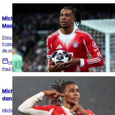
Actualités
Michael Olise, le rêve XXL qui obsède le Real
Madrid
Étincelant avec le Bayern Munich et l’équipe de
France, Michael Olise fascine le Real Madrid, qui attend
de voir si une ouverture peut exister cet été.
14 juillet 2026
Paul Durel
Actualités
Michael Olise, le Real Madrid plus que jamais
dans un coin de sa tête
Michael Olise s'interroge sérieusement sur son avenir