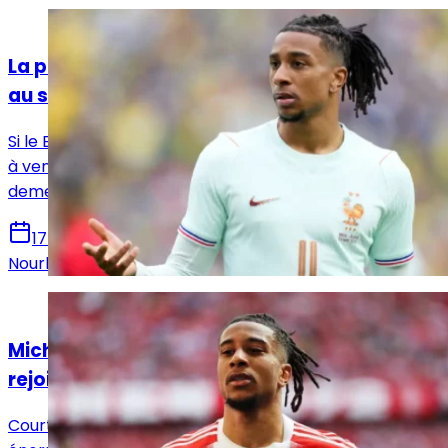
Actualités
La promesse de Florentino Pérez au Bayern
au sujet d'Olise
Si le Bayern Munich assure que Michael Olise n'est pas
à vendre et aurait reçu des garanties, le Real Madrid
demeure attentif à l'évolution de sa situation.
17 juillet 2026
Nourhane Haroui
Actualités
Michael Olise et son rêve absolu de
rejoindre le Real Madrid
Courtisé par le Real Madrid, Michael Olise nourrit une