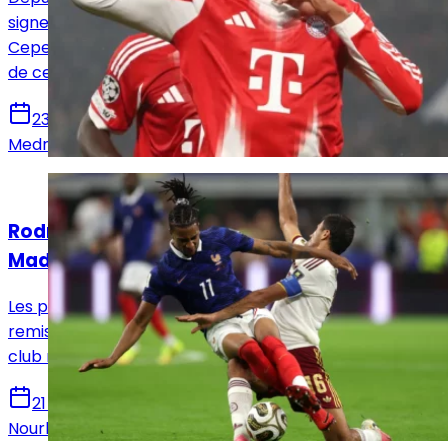
signer Michael Olise ne fait plus l'ombre d'un doute.
Cependant, plusieurs obstacles restent sur le chemin
de cette association.
23 juillet 2026
Medric Bouzermane
Actualités
Rodri et Olise : ce qui bloque encore le Real
Madrid
Les performances de Rodri et Michael Olise ont bien
remis leurs noms sur la table. Pourtant, la position du
club madrilène n'a que très peu évolué.
21 juillet 2026
Nourhane Haroui