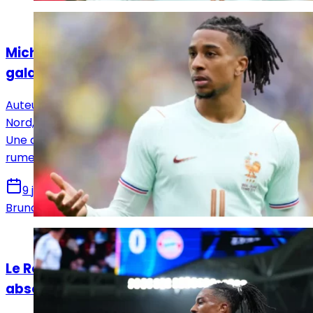
Actualités
Michael Olise, auteur d'une soirée de
galactique
Auteur d’un triplé avec les Bleus face à l'Irlande du
Nord, Michael Olise a encore changé de dimension.
Une démonstration qui tombe en plein cœur des
rumeurs madrilènes.
9 juin 2026
Bruno De Oliveira
Actualités
Le Real Madrid prêt à battre un record
absolu pour signer Michael Olise