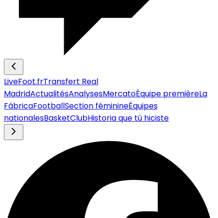
LiveFoot.fr
Transfert Real
Madrid
Actualités
Analyses
Mercato
Équipe première
La
Fábrica
Football
Section féminine
Équipes
nationales
Basket
Club
Historia que tú hiciste