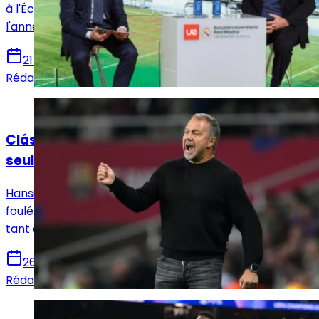
à l'École universitaire Real Madrid avant début de
l'année académique 2024/25.
21 novembre 2024
Rédaction Le Journal du Real
Actualités
Clásico : le Real Madrid se souvient de la
seule fois où Hansi Flick les a affrontés
Hansi Flick, aujourd'hui entraîneur renommé, a déjà
foulé la pelouse du Santiago Bernabéu, mais pas en
tant qu'entraîneur.
26 octobre 2024
Rédaction Le Journal du Real
Actualités