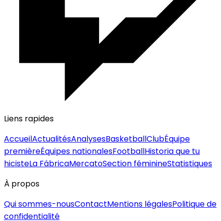
Liens rapides
Accueil
Actualités
Analyses
Basketball
Club
Équipe
première
Équipes nationales
Football
Historia que tu
hiciste
La Fábrica
Mercato
Section féminine
Statistiques
À propos
Qui sommes-nous
Contact
Mentions légales
Politique de
confidentialité