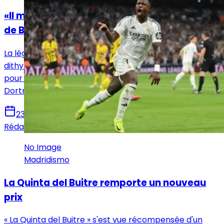
«Il m'a rappelé Pelé», la comparaison forte
de Butragueño pour Vinicius Jr.
La légende du Real Madrid, Emilio Butragueño, a été
dithyrambique envers Vinicius Jr. qui a inscrit un triplé
pour donner la victoire au Real Madrid contre
Dortmund.
23 octobre 2024
Rédaction Le Journal du Real
No Image
Madridismo
La Quinta del Buitre remporte un nouveau
prix
« La Quinta del Buitre » s'est vue récompensée d'un