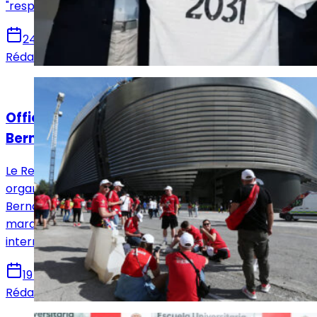
"responsabilité environnementale".
24 juin 2025
Rédaction Le Journal du Real
Actualités
Officiel : la NFL bientôt au Santiago
Bernabéu
Le Real Madrid et la NFL ont trouvé un accord pour
organiser un match de saison régulière au Santiago
Bernabéu cette année. Une première en Espagne qui
marque une nouvelle étape dans l’expansion
internationale de la ligue de football américain.
19 mars 2025
Rédaction Le Journal du Real