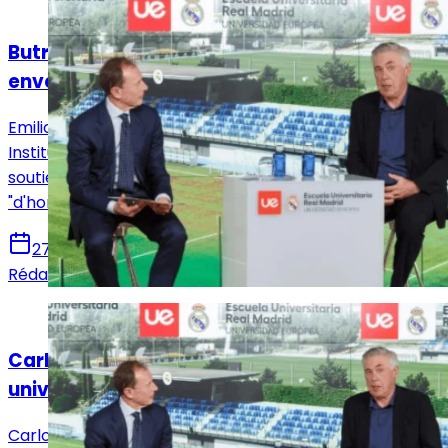
Actualités
Butragueño montre toute sa confiance
envers Ancelotti
Emilio Butragueño, directeur des Relations
Institutionnelles du Real Madrid, a manifesté tout son
soutien à Carlo Ancelotti et l'a même qualifié
"d'homme sage".
27 décembre 2024
Rédaction Le Journal du Real
Actualités
Carlo Ancelotti s'est exprimé à l'École
universitaire Real Madrid
Carlo Ancelotti et Emilio Butragueño étaient présents