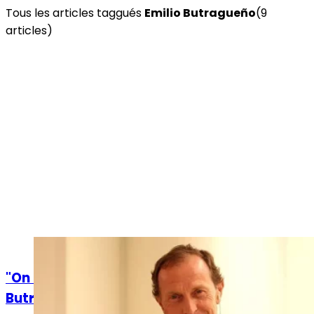
Tous les articles taggués
Emilio Butragueño
(
9
article
s
)
Actualités
"On devra obtenir un bon résultat à l'aller",
Butragueño réagit au tirage au sort