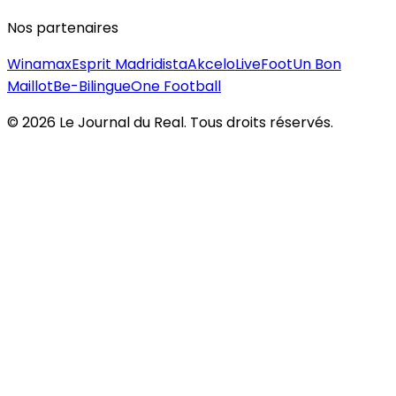
Nos partenaires
Winamax
Esprit Madridista
Akcelo
LiveFoot
Un Bon
Maillot
Be-Bilingue
One Football
©
2026
Le Journal du Real. Tous droits réservés.