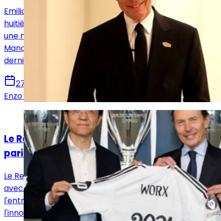
Emilio Butragueño a réagi au tirage au sort des
huitièmes de finale de la Ligue des champions, qui verra
une nouvelle fois le Real Madrid croiser la route de
Manchester City. Un duel devenu presque habituel ces
dernières saisons sur la scène européenne.
27 février 2026
Enzo Teixeira
Actualités
Le Real Madrid s'associe à Kress et Worx, un
pari durable
Le Real Madrid a annoncé une alliance stratégique
avec ces deux entreprises spécialisées dans
l'entretien extérieur. Le club madrilène mise sur
l'innovation et la performance sans rogner sur sa