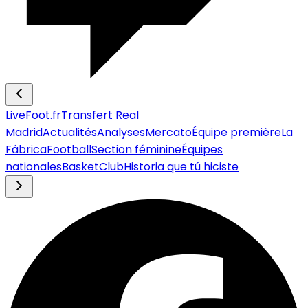
LiveFoot.fr
Transfert Real
Madrid
Actualités
Analyses
Mercato
Équipe première
La
Fábrica
Football
Section féminine
Équipes
nationales
Basket
Club
Historia que tú hiciste