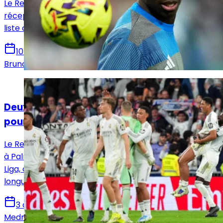
Le Real Madrid a dévoilé sa convocation pour la
réception de Gérone, vendredi soir au Bernabéu, et la
liste contient plusieurs enseignements forts.
10 avril 2026
Bruno De Oliveira
Actualités
Deux retours dans le groupe du Real Madrid
pour le déplacement à Majorque !
Le Real Madrid a annoncé le groupe qui va se déplacer
à Palma de Majorque pour disputer la 30ᵉ journée de
Liga, ce samedi à 16 h 15, avec deux noms de retour de
longue date.
3 avril 2026
Medric Bouzermane