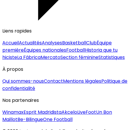
Liens rapides
Accueil
Actualités
Analyses
Basketball
Club
Équipe
première
Équipes nationales
Football
Historia que tu
hiciste
La Fábrica
Mercato
Section féminine
Statistiques
À propos
Qui sommes-nous
Contact
Mentions légales
Politique de
confidentialité
Nos partenaires
Winamax
Esprit Madridista
Akcelo
LiveFoot
Un Bon
Maillot
Be-Bilingue
One Football