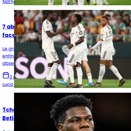
Nathan Beltron
Actualités
7 absents dans le groupe du Real Madrid
face à l'Espanyol
Le groupe du Real Madrid pour affronter l'Espanyol est
enfin connu. Álvaro Arbeloa devra faire face à sept
absences majeures, dont Kylian Mbappé.
3 mai 2026
Luca Schenatto
Actualités
Tchouaméni forfait de dernière minute pour
Betis - Real Madrid !