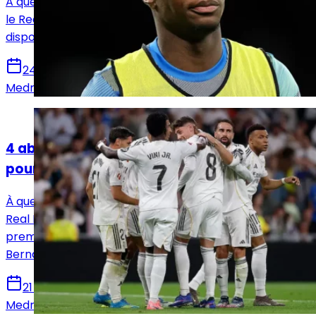
A quelques heures de la rencontre face au Real Betis,
le Real Madrid a annoncé son groupe de joueurs
disponibles avec deux absents surprises.
24 avril 2026
Medric Bouzermane
Actualités
4 absents dans le groupe du Real Madrid
pour affronter Alavés
À quelques heures de la rencontre face à Alavés, le
Real Madrid a dévoilé son groupe pour affronter le
premier non-relégable de LaLiga. Coup d’envoi au
Bernabéu à 21h30.
21 avril 2026
Medric Bouzermane