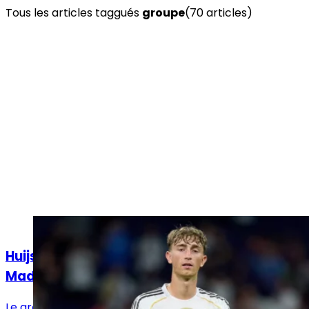
Tous les articles taggués
groupe
(
70
article
s
)
Actualités
Huijsen est de retour dans le groupe du Real
Madrid face à Séville !
Le groupe du Real Madrid pour affronter Séville est