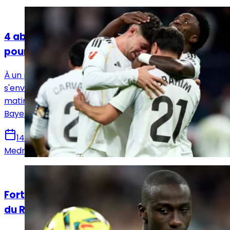
Actualités
4 absents dans le groupe du Real Madrid
pour affronter le Bayern !
À un peu plus de 24h du match, le Real Madrid va
s'envoler ce mardi pour Munich et a annoncé ce mardi
matin le groupe qui est disponible pour jouer contre le
Bayern.
14 avril 2026
Medric Bouzermane
Actualités
Fortea appelé, Mendy de retour : le groupe
du Real Madrid face à Girona est tombé