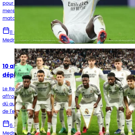
pour affronter Manchester City, la formation
merengue compte de nombreux absents pour le
match le plus important de sa saison.
11 mars 2026
Medric Bouzermane
Actualités
10 absents au Real Madrid pour le
déplacement en Galice !
Le Real Madrid se déplace ce vendredi en Galice pour
affronter le Celta de Vigo avec un effectif très réduits
dû aux nombreuses blessures et suspensions au sein
de l'effectif.
6 mars 2026
Medric Bouzermane