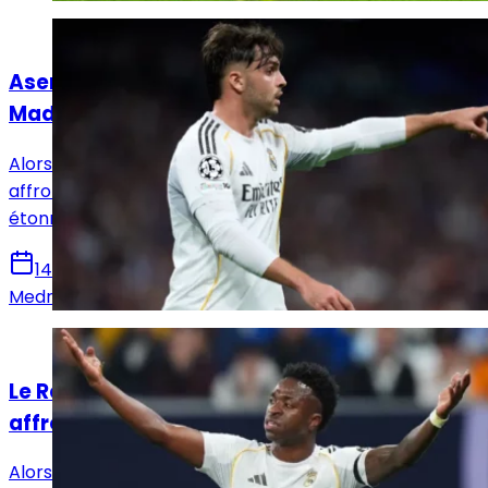
Actualités
Asencio absent de dernière minute au Real
Madrid face à Elche !
Alors que le Real Madrid a annoncé son groupe pour
affronter Elche ce samedi, Raul Asencio ne fait
étonnamment pas partie du groupe merengue.
14 mars 2026
Medric Bouzermane
Actualités
Le Real Madrid voit ses forces réduites pour
affronter Manchester City
Alors que le Real Madrid vient d'annoncer son groupe