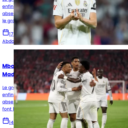
enfin connu. Arbeloa devra faire face à quelques
absences de poids et Dean Huijsen fait son retour dans
le groupe.
17 mai 2026
Abdou Diallo
Actualités
Mbappé de retour dans le groupe du Real
Madrid face à Oviedo
Le groupe du Real Madrid pour affronter Oviedo est
enfin connu. Alvaro Arbeloa devra faire face à ???
absences majeures. Kylian Mbappé et Dani Carvajal
font leur retour dans le groupe.
14 mai 2026