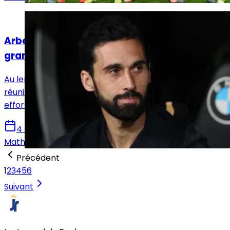
Actualités
Arbeloa remobilise ses troupes avant les
grands rendez-vous à venir
Au lendemain de la défaite face à Getafe, Arbeloa a
réuni les capitaines du Real Madrid et demandé un
effort supplémentaire au groupe pour la fin de saison.
4 mars 2026
Mathis Vermeulen
Précédent
1
2
3
4
5
6
Suivant