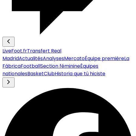
LiveFoot.fr
Transfert Real
Madrid
Actualités
Analyses
Mercato
Équipe première
La
Fábrica
Football
Section féminine
Équipes
nationales
Basket
Club
Historia que tú hiciste