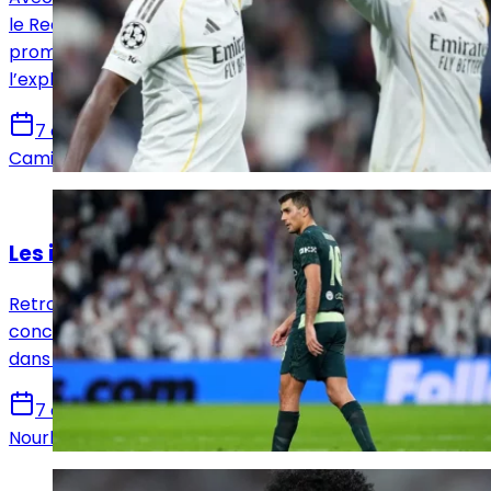
le Real Madrid dispose d’un trio offensif très
prometteur. Reste à voir comment José Mourinho
l’exploitera.
7 août 2026
Camille Santos
Actualités
Les infos mercato Real Madrid du 7 août !
Retrouvez toutes les informations du 5 août
concernant le mercato du Real Madrid, que ce soit
dans le sens des départs ou des arrivées.
7 août 2026
Nourhane Haroui
Actualités