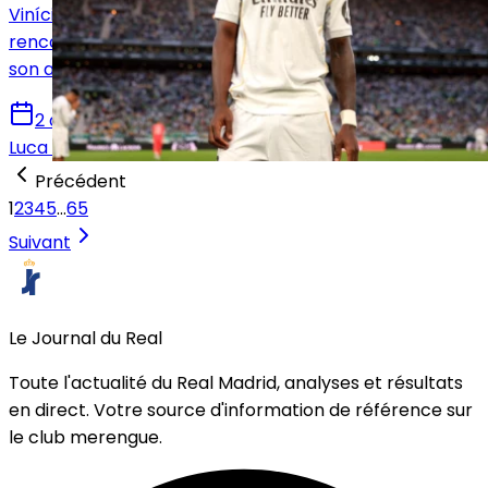
Vinícius Júnior est de retour à Madrid ! Le Brésilien va
rencontrer José Mourinho et sa direction pour sceller
son avenir. Prolongation ou vente immédiate.
2 août 2026
Luca Schenatto
Précédent
1
2
3
4
5
…
65
Suivant
Le Journal du Real
Toute l'actualité du Real Madrid, analyses et résultats
en direct. Votre source d'information de référence sur
le club merengue.