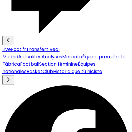
LiveFoot.fr
Transfert Real
Madrid
Actualités
Analyses
Mercato
Équipe première
La
Fábrica
Football
Section féminine
Équipes
nationales
Basket
Club
Historia que tú hiciste