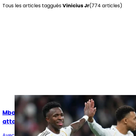
Tous les articles taggués
Vinicius Jr
(
774
article
s
)
Actualités
Mbappé, Vinicius Jr, Diomandé : quelle
attaque pour le Real Madrid ?
Avec Vinicius Jr, Mbappé et désormais Yan Diomandé,