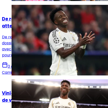
Actualités
De retour à l'entraînement, Vinicius Jr
attend l'épilogue dans son dossier
De retour à Valdebebas, Vinicius Jr. retrouve aussi un
dossier brûlant : celui de sa prolongation. Désaccord
avec le Real Madrid et intérêt d'Arsenal, son avenir
pourrait se jouer dès ce lundi.
3 août 2026
Camille Santos
Actualités
Vinícius Júnior face au Real Madrid : l'heure
de vérité a sonné !