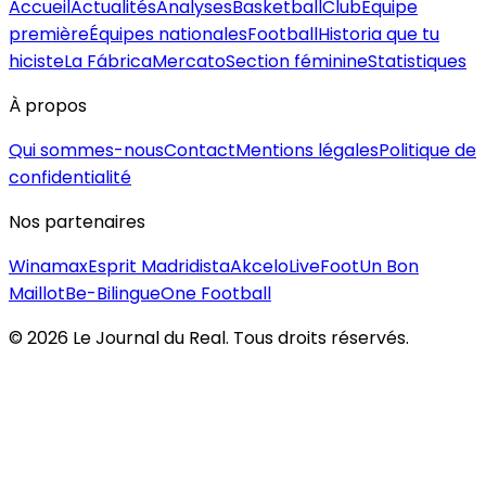
Accueil
Actualités
Analyses
Basketball
Club
Équipe
première
Équipes nationales
Football
Historia que tu
hiciste
La Fábrica
Mercato
Section féminine
Statistiques
À propos
Qui sommes-nous
Contact
Mentions légales
Politique de
confidentialité
Nos partenaires
Winamax
Esprit Madridista
Akcelo
LiveFoot
Un Bon
Maillot
Be-Bilingue
One Football
©
2026
Le Journal du Real. Tous droits réservés.