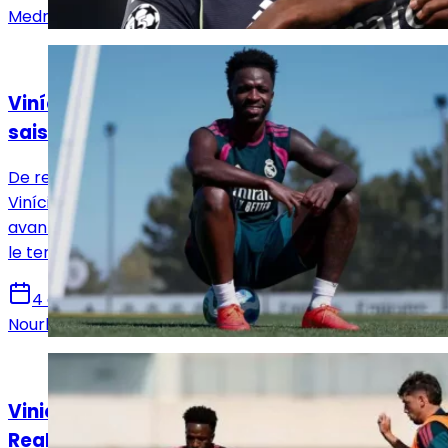
Medric Bouzermane
Actualités
Vinícius Jr : « Nous devons être prêts pour la
saison »
De retour à l'entraînement après ses vacances,
Vinícius Jr. a exprimé à RMTV une motivation intacte
avant une saison qui s'annonce décisive, aussi bien sur
le terrain qu'en coulisses.
4 août 2026
Nourhane Haroui
Actualités
Vinicius Jr prêt à faire un geste envers le
Real Madrid ?