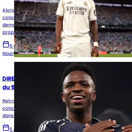
Alors qu'Arsenal affiche un intérêt de plus en plus
concret pour Vinicius Jr, le Real Madrid aurait
demandé une réponse définitive au Brésilien en lui
proposant une dernière offre.
5 août 2026
Nourhane Haroui
Actualités
DIRECT. Suivez le live mercato Real Madrid
du 5 août !
Retrouvez toutes les informations du 5 août
concernant le mercato du Real Madrid, que ce soit
dans le sens des départs ou des arrivées.
5 août 2026