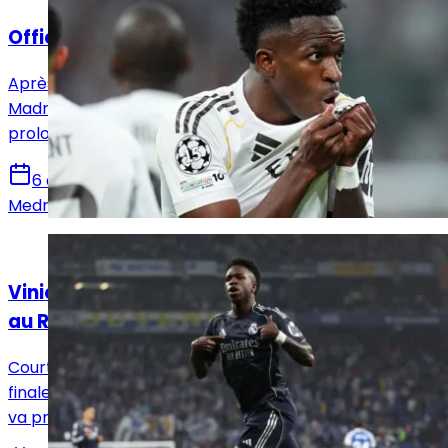
Officiel : Vinicius Jr prolonge jusqu'en 2032 !
Après avoir annoncé l'arrivée de Yan Diomandé, le Real
Madrid en a profité pour annoncer également la
prolongation de Vinicius Jr pour six saisons !
6 août 2026
Medric Bouzermane
Actualités
Vinicius Jr a décidé de prolonger l’aventure
au Real Madrid !
Courtisé avec insistance par Arsenal, Vinicius Jr a
finalement choisi de rester au Real Madrid. Le Brésilien
va prolonger son aventure avec les Merengues.