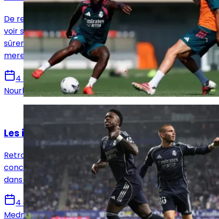
De retour cette semaine à Valdebebas, Vinicius Jr va
voir son avenir ou la fin de son aventure au Real Madrid
sûrement s'écrire cette semaine dans les bureaux
merengues.
4 août 2026
Nourhane Haroui
Actualités
Les infos mercato Real Madrid du 4 août !
Retrouvez toutes les informations du 4 août
concernant le mercato du Real Madrid, que ce soit
dans le sens des départs ou des arrivées.
4 août 2026
Medric Bouzermane