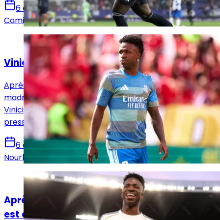
6 août 2026
Camille Santos
Actualités
Vinicius Jr se rapproche d'une prolongation
Après une réunion jugée très positive, le club
madrilène attend désormais une réponse définitive de
Vinicius Jr, tandis qu’Arsenal continue de mettre une
pression financière considérable.
6 août 2026
Nourhane Haroui
Actualités
Après l'ultime offre du Real Madrid, la balle
est dans le camp de Vinicius Jr