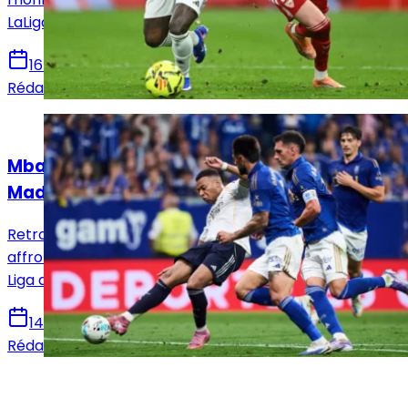
LaLiga. Voici toutes les infos pour suivre la rencontre.
16 mai 2026
Rédaction Le Journal du Real
Actualités
Mbappé sur le banc : le XI titulaire du Real
Madrid face au Real Oviedo !
Retrouvez la composition officielle du Real Madrid pour
affronter le Real Oviedo en vue de la 36e journée de
Liga avec notamment le retour de Mbappé.
14 mai 2026
Rédaction Le Journal du Real