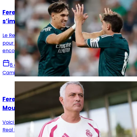
Ferencváros - Real Madrid : La Casa Blanca
s’impose mais laisse encore des doutes
Le Real Madrid s’est imposé 2-1 face à Ferencváros
pour son deuxième match de préparation. Une victoire
encourageante, malgré plusieurs failles défensives.
8 août 2026
Camille Santos
Actualités
Ferencváros – Real Madrid : le onze de
Mourinho est connu
Voici la composition officielle qu’a décidé d’aligner le
Real Madrid de José Mourinho face à Ferencvaros.