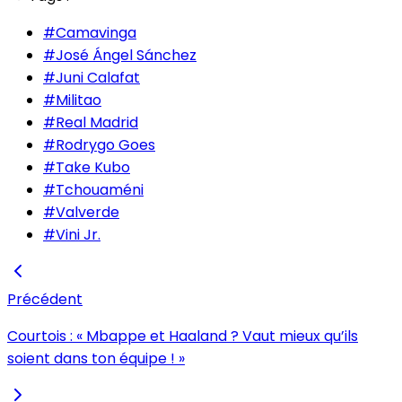
#
Camavinga
#
José Ángel Sánchez
#
Juni Calafat
#
Militao
#
Real Madrid
#
Rodrygo Goes
#
Take Kubo
#
Tchouaméni
#
Valverde
#
Vini Jr.
Précédent
Courtois : « Mbappe et Haaland ? Vaut mieux qu’ils
soient dans ton équipe ! »