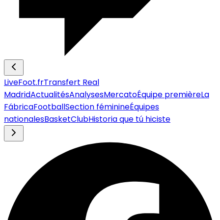
LiveFoot.fr
Transfert Real
Madrid
Actualités
Analyses
Mercato
Équipe première
La
Fábrica
Football
Section féminine
Équipes
nationales
Basket
Club
Historia que tú hiciste