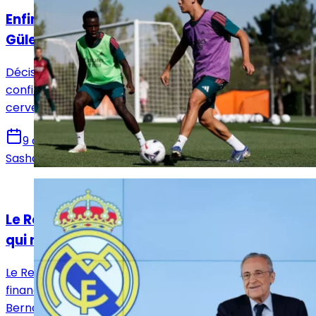
Enfin la saison de la confirmation pour Arda
Güler ?
Décisif et brillant face à Ferencváros, Arda Güler
confirme un peu plus chaque jour son statut de
cerveau du jeu madrilène.
9 août 2026
Sasha Laquitaine
Actualités
Le Real Madrid, une machine économique
qui ne cesse de battre des records
Le Real Madrid n’a jamais été aussi puissant
financièrement. Le club multiplie les revenus grâce au
Bernabéu, au sponsoring et à sa formation.