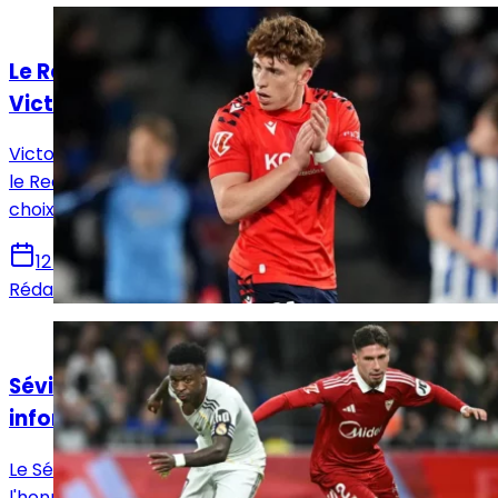
Actualités
Le Real Madrid face à un dilemme pour
Victor Muñoz
Victor Muñoz attire les regards en Navarre, tandis que
le Real Madrid prépare un possible rapatriement, un
choix qui pourrait remodeler l’offensive madrilène.
12 juin 2026
Rédaction Le Journal du Real
Actualités
Séville - Real Madrid : Horaire, chaînes et
informations sur le match !
Le Séville FC reçoit ce dimanche le Real Madrid en
l'honneur de la 37e et avant-dernière journée de