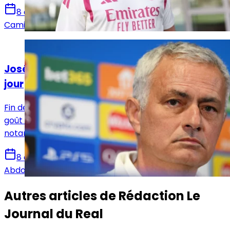
8 août 2026
Camille Santos
Actualités
José Mourinho remet la rigueur au goût du
jour
Fin de certaines libertés ! José Mourinho remet au
goût du jour la rigueur dans certains aspects,
notamment hors des terrains afin d'unifier le vestaire.
8 août 2026
Abdou Diallo
Autres articles de
Rédaction Le
Journal du Real