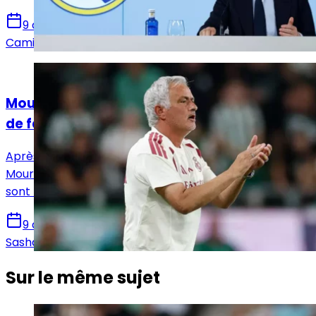
9 août 2026
Camille Santos
Actualités
Mourinho : « Le plus important, c’est aussi
de faire des erreurs »
Après la victoire 2-1 face au Ferencváros, José
Mourinho, Fede Valverde, Bernardo Silva et Mario Rivas
sont revenus sur la rencontre en zone mixte.
9 août 2026
Sasha Laquitaine
Sur le même sujet
Actualités