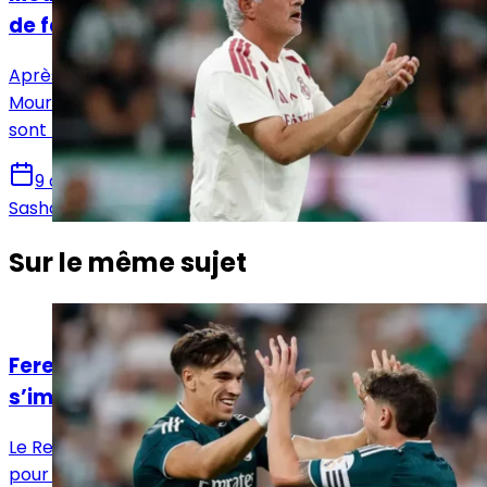
de faire des erreurs »
Après la victoire 2-1 face au Ferencváros, José
Mourinho, Fede Valverde, Bernardo Silva et Mario Rivas
sont revenus sur la rencontre en zone mixte.
9 août 2026
Sasha Laquitaine
Sur le même sujet
Actualités
Ferencváros - Real Madrid : La Casa Blanca
s’impose mais laisse encore des doutes
Le Real Madrid s’est imposé 2-1 face à Ferencváros
pour son deuxième match de préparation. Une victoire