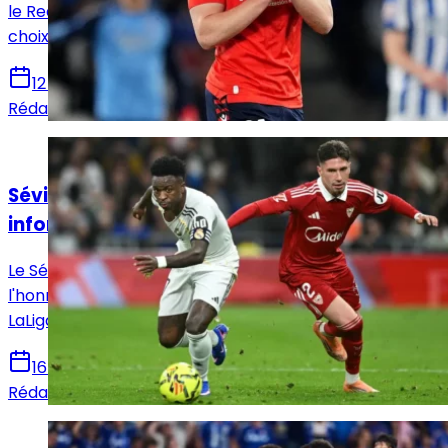
le Real Madrid prépare un possible rapatriement, un
choix qui pourrait remodeler l’offensive madrilène.
12 juin 2026
Rédaction Le Journal du Real
Actualités
Séville - Real Madrid : Horaire, chaînes et
informations sur le match !
Le Séville FC reçoit ce dimanche le Real Madrid en
l'honneur de la 37e et avant-dernière journée de
LaLiga. Voici toutes les infos pour suivre la rencontre.
16 mai 2026
Rédaction Le Journal du Real
Actualités