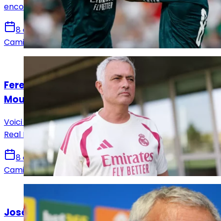
encourageante, malgré plusieurs failles défensives.
8 août 2026
Camille Santos
Actualités
Ferencváros – Real Madrid : le onze de
Mourinho est connu
Voici la composition officielle qu’a décidé d’aligner le
Real Madrid de José Mourinho face à Ferencvaros.
8 août 2026
Camille Santos
Actualités
José Mourinho remet la rigueur au goût du