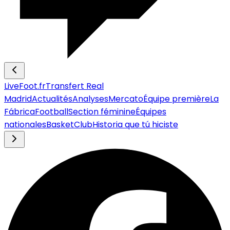
LiveFoot.fr
Transfert Real
Madrid
Actualités
Analyses
Mercato
Équipe première
La
Fábrica
Football
Section féminine
Équipes
nationales
Basket
Club
Historia que tú hiciste