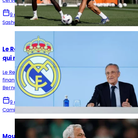
cerveau du jeu madrilène.
9 août 2026
Sasha Laquitaine
Actualités
Le Real Madrid, une machine économique
qui ne cesse de battre des records
Le Real Madrid n’a jamais été aussi puissant
financièrement. Le club multiplie les revenus grâce au
Bernabéu, au sponsoring et à sa formation.
9 août 2026
Camille Santos
Actualités
Mourinho : « Le plus important, c’est aussi