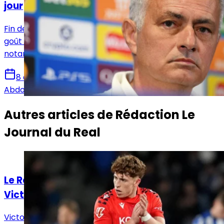
jour
Fin de certaines libertés ! José Mourinho remet au
goût du jour la rigueur dans certains aspects,
notamment hors des terrains afin d'unifier le vestaire.
8 août 2026
Abdou Diallo
Autres articles de
Rédaction Le
Journal du Real
Actualités
Le Real Madrid face à un dilemme pour
Victor Muñoz
Victor Muñoz attire les regards en Navarre, tandis que