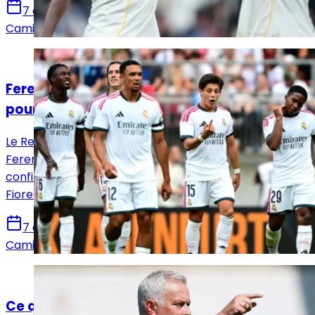
7 août 2026
Camille Santos
Actualités
Ferencváros – Real Madrid : la Casa Blanca
poursuit sa préparation à Budapest
Le Real Madrid poursuit sa préparation estivale face à
Ferencváros en Hongrie. Les Merengue veulent
confirmer leurs progrès après leur match nul contre la
Fiorentina.
7 août 2026
Camille Santos
Actualités
Ce que Mourinho a déjà changé au Real