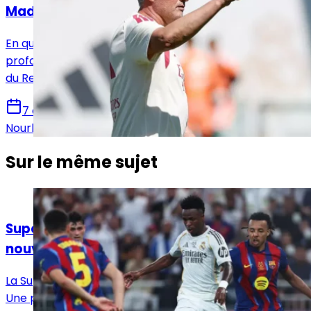
Madrid
En quelques semaines, José Mourinho aurait déjà
profondément transformé l’atmosphère du vestiaire
du Real Madrid et imposé une nouvelle dynamique.
7 août 2026
Nourhane Haroui
Sur le même sujet
Actualités
Supercoupe d’Espagne 2027 : Istanbul, la
nouvelle destination envisagée par la RFEF
La Supercoupe d’Espagne 2027 se disputera à Istanbul.
Une première pour la compétition, qui quittera