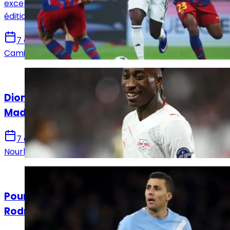
exceptionnellement l’Arabie saoudite pour cette
édition.
7 août 2026
Camille Santos
Actualités
Diomandé après sa signature au Real
Madrid : « Ce n’est que le début »
7 août 2026
Nourhane Haroui
Actualités
Pourquoi le Real Madrid a perdu le dossier
Rodri ?