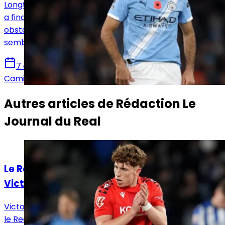
Longtemps en pole position pour Rodri, le Real Madrid
a finalement vu le Barça inverser la tendance. Plusieurs
obstacles ont freiné les Merengue dans un dossier qui
semblait pourtant leur être destiné.
7 août 2026
Camille Santos
Autres articles de
Rédaction Le
Journal du Real
Actualités
Le Real Madrid face à un dilemme pour
Victor Muñoz
Victor Muñoz attire les regards en Navarre, tandis que
le Real Madrid prépare un possible rapatriement, un