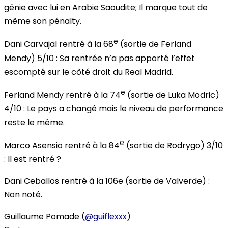
génie avec lui en Arabie Saoudite; Il marque tout de
même son pénalty.
e
Dani Carvajal
rentré à la 68
(sortie de Ferland
Mendy)
5/10
: Sa rentrée n’a pas apporté l’effet
escompté sur le côté droit du Real Madrid.
e
Ferland Mendy
rentré à la 74
(sortie de Luka Modric)
4/10
: Le pays a changé mais le niveau de performance
reste le même.
e
Marco Asensio
rentré à la 84
(sortie de Rodrygo)
3/10
: Il est rentré ?
Dani Ceballos
rentré à la 106e (sortie de Valverde) :
Non noté.
Guillaume Pomade (
@guiflexxx
)