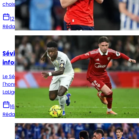
choix qui pourrait remodeler l’offensive madrilène.
12 juin 2026
Rédaction Le Journal du Real
Actualités
Séville - Real Madrid : Horaire, chaînes et
informations sur le match !
Le Séville FC reçoit ce dimanche le Real Madrid en
l'honneur de la 37e et avant-dernière journée de
LaLiga. Voici toutes les infos pour suivre la rencontre.
16 mai 2026
Rédaction Le Journal du Real
Actualités