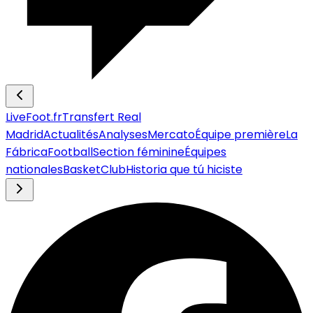
LiveFoot.fr
Transfert Real
Madrid
Actualités
Analyses
Mercato
Équipe première
La
Fábrica
Football
Section féminine
Équipes
nationales
Basket
Club
Historia que tú hiciste