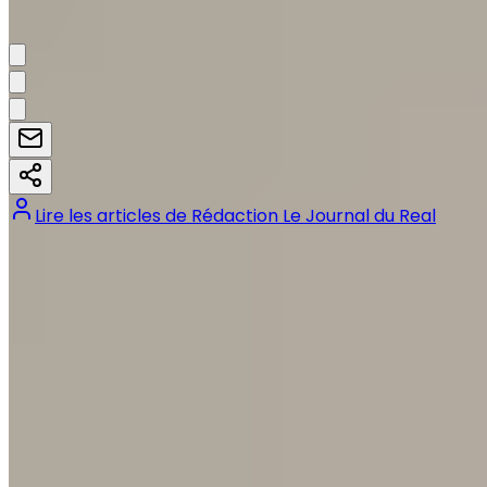
Partager:
Lire les articles de
Rédaction Le Journal du Real
Tags :
#
blessure
#
Dani Carvajal
#
Real Madrid
#
Valdebebas
Précédent