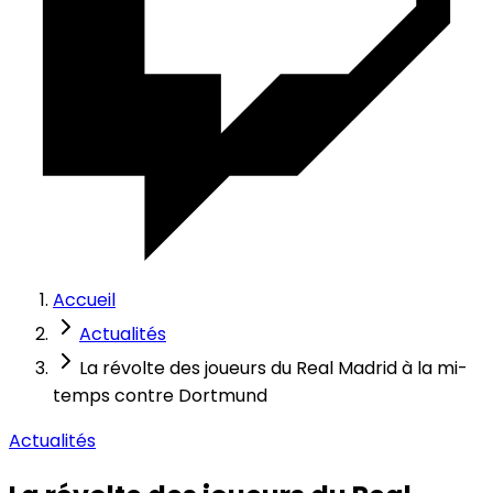
Accueil
Actualités
La révolte des joueurs du Real Madrid à la mi-
temps contre Dortmund
Actualités