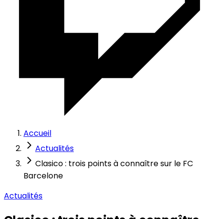
Accueil
Actualités
Clasico : trois points à connaître sur le FC
Barcelone
Actualités