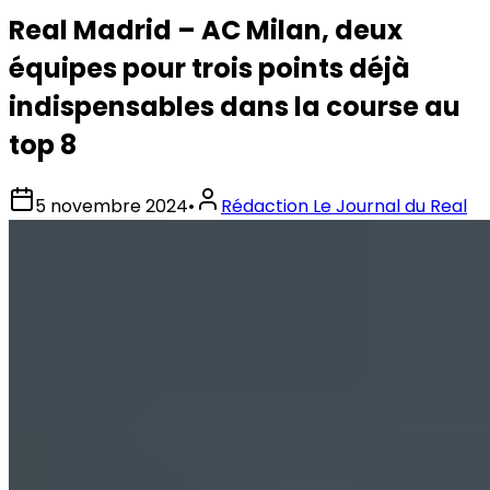
Real Madrid – AC Milan, deux
équipes pour trois points déjà
indispensables dans la course au
top 8
5 novembre 2024
•
Rédaction Le Journal du Real