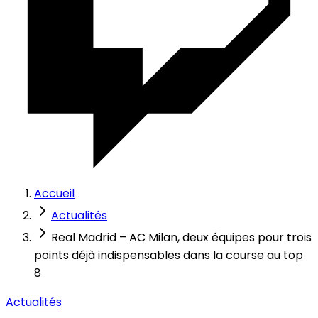
Accueil
Actualités
Real Madrid – AC Milan, deux équipes pour trois
points déjà indispensables dans la course au top
8
Actualités