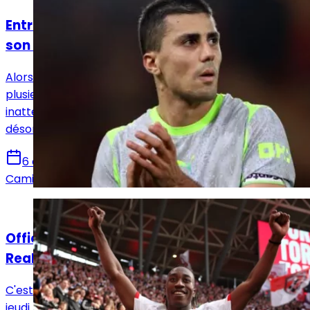
Entre le Real Madrid et le Barça, Rodri a fait
son choix !
Alors que le Real Madrid semblait tenir la corde depuis
plusieurs semaines, le dossier Rodri a pris un tournant
inattendu. Le milieu de Manchester City privilégierait
désormais une arrivée au FC Barcelone.
6 août 2026
Camille Santos
Actualités
Officiel : Yan Diomandé signe pour 7 ans au
Real Madrid !
C'est désormais officiel. Le Real Madrid a annoncé ce
jeudi la signature de Yan Diomandé, qui s'engage avec