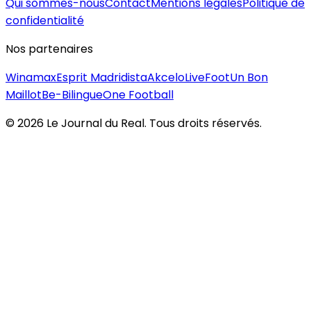
Qui sommes-nous
Contact
Mentions légales
Politique de
confidentialité
Nos partenaires
Winamax
Esprit Madridista
Akcelo
LiveFoot
Un Bon
Maillot
Be-Bilingue
One Football
©
2026
Le Journal du Real. Tous droits réservés.