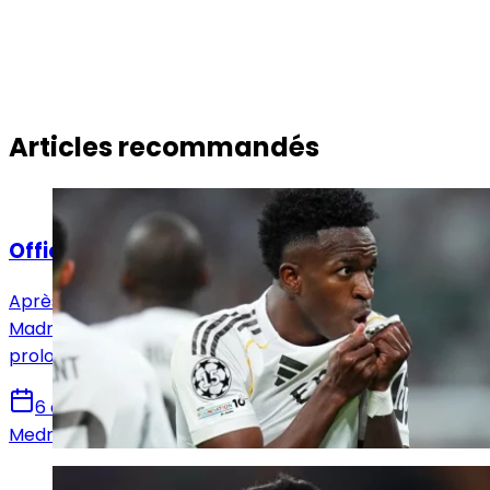
Articles recommandés
Actualités
Officiel : Vinicius Jr prolonge jusqu'en 2032 !
Après avoir annoncé l'arrivée de Yan Diomandé, le Real
Madrid en a profité pour annoncer également la
prolongation de Vinicius Jr pour six saisons !
6 août 2026
Medric Bouzermane
Actualités