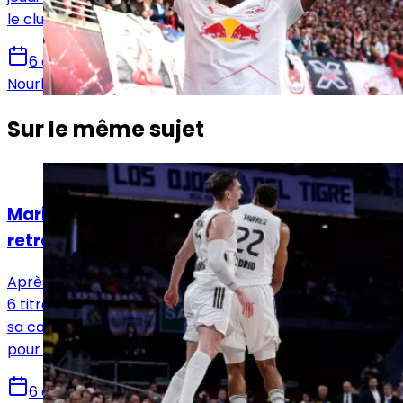
le club madrilène jusqu'en juin 2033.
6 août 2026
Nourhane Haroui
Sur le même sujet
Basket
Mario Hezonja quitte le Real Madrid et
retrouve la NBA avec les Cavaliers
Après quatre saisons sous le maillot du Real Madrid et
6 titres, Mario Hezonja tourne une page importante de
sa carrière. Le croate quitte la capitale espagnole
pour s’installer à Cleveland
6 août 2026