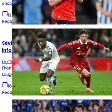
choix qui pourrait remodeler l’offensive madrilène.
12 juin 2026
Rédaction Le Journal du Real
Actualités
Séville - Real Madrid : Horaire, chaînes et
informations sur le match !
Le Séville FC reçoit ce dimanche le Real Madrid en
l'honneur de la 37e et avant-dernière journée de
LaLiga. Voici toutes les infos pour suivre la rencontre.
16 mai 2026
Rédaction Le Journal du Real
Actualités