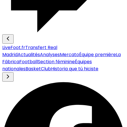
LiveFoot.fr
Transfert Real
Madrid
Actualités
Analyses
Mercato
Équipe première
La
Fábrica
Football
Section féminine
Équipes
nationales
Basket
Club
Historia que tú hiciste