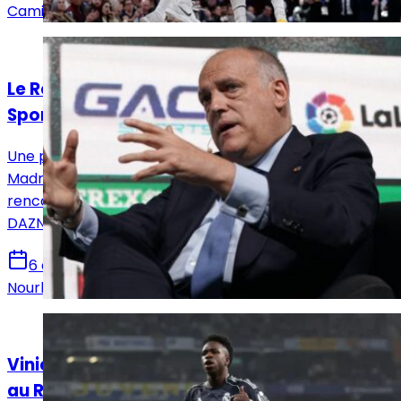
Camille Santos
Actualités
Le Real Madrid et LaLiga quittent beIN
Sports après 14 ans
Une page se tourne pour les supporters du Real
Madrid. Après 14 saisons passées sur beIN Sports, les
rencontres de Liga seront désormais diffusées sur
DAZN et Disney+ à partir de la saison 2026-2027.
6 août 2026
Nourhane Haroui
Actualités
Vinicius Jr a décidé de prolonger l’aventure
au Real Madrid !