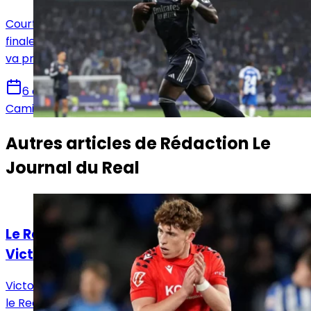
Courtisé avec insistance par Arsenal, Vinicius Jr a
finalement choisi de rester au Real Madrid. Le Brésilien
va prolonger son aventure avec les Merengues.
6 août 2026
Camille Santos
Autres articles de
Rédaction Le
Journal du Real
Actualités
Le Real Madrid face à un dilemme pour
Victor Muñoz
Victor Muñoz attire les regards en Navarre, tandis que
le Real Madrid prépare un possible rapatriement, un