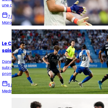
une dernière opportunité avec l'équipe première.
7 juillet 2026
Marouene Ghariani
Actualités
Le Castilla ne sera pas en 2e division la
saison prochaine !
Dans un match à sens unique, le Real Madrid Castilla a
subi une lourde défaite, l'éliminant de la course à la
promotion en demi-finale de playoff face à Sabadell.
6 juin 2026
Medric Bouzermane
Actualités