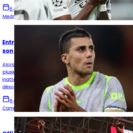
6 août 2026
Medric Bouzermane
Actualités
Entre le Real Madrid et le Barça, Rodri a fait
son choix !
Alors que le Real Madrid semblait tenir la corde depuis
plusieurs semaines, le dossier Rodri a pris un tournant
inattendu. Le milieu de Manchester City privilégierait
désormais une arrivée au FC Barcelone.
6 août 2026
Camille Santos
Actualités