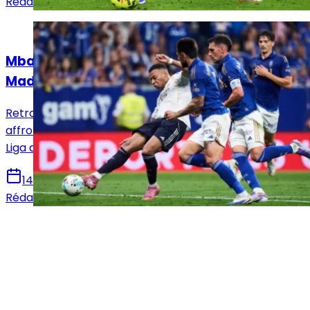
Rédaction Le Journal du Real
Actualités
Mbappé sur le banc : le XI titulaire du Real
Madrid face au Real Oviedo !
Retrouvez la composition officielle du Real Madrid pour
affronter le Real Oviedo en vue de la 36e journée de
Liga avec notamment le retour de Mbappé.
14 mai 2026
Rédaction Le Journal du Real