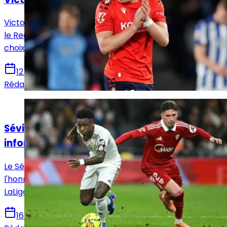
Victor Muñoz attire les regards en Navarre, tandis que
le Real Madrid prépare un possible rapatriement, un
choix qui pourrait remodeler l’offensive madrilène.
12 juin 2026
Rédaction Le Journal du Real
Actualités
Séville - Real Madrid : Horaire, chaînes et
informations sur le match !
Le Séville FC reçoit ce dimanche le Real Madrid en
l'honneur de la 37e et avant-dernière journée de
LaLiga. Voici toutes les infos pour suivre la rencontre.
16 mai 2026