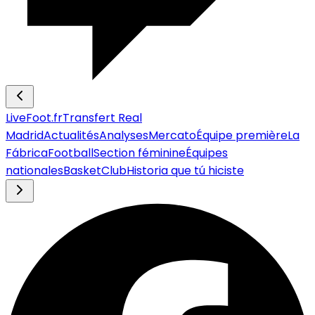
LiveFoot.fr
Transfert Real
Madrid
Actualités
Analyses
Mercato
Équipe première
La
Fábrica
Football
Section féminine
Équipes
nationales
Basket
Club
Historia que tú hiciste