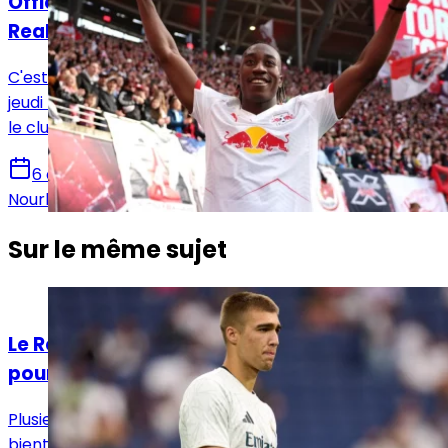
Officiel : Yan Diomandé signe pour 7 ans au
Real Madrid !
C'est désormais officiel. Le Real Madrid a annoncé ce
jeudi la signature de Yan Diomandé, qui s'engage avec
le club madrilène jusqu'en juin 2033.
6 août 2026
Nourhane Haroui
Sur le même sujet
Actualités
Le Real Madrid prépare une nouvelle page
pour 4 talents du Castilla
Plusieurs jeunes du Real Madrid Castilla pourraient
bientôt découvrir un nouveau défi, après avoir exploré