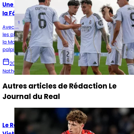
Une semaine de nouveau importante pour
la Fábrica du Real Madrid
Avec un Real Madrid Castilla toujours en course pour
les playoffs et le Juvenil A qui vise un triplé historique,
la Maison Blanche va encore vivre une semaine
palpitante.
20 mai 2026
Nathan Beltron
Autres articles de
Rédaction Le
Journal du Real
Actualités
Le Real Madrid face à un dilemme pour
Victor Muñoz