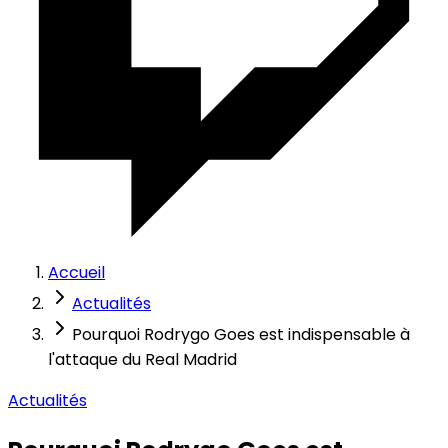
Accueil
Actualités
Pourquoi Rodrygo Goes est indispensable à
l'attaque du Real Madrid
Actualités