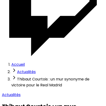
Accueil
Actualités
Thibaut Courtois : un mur synonyme de
victoire pour le Real Madrid
Actualités