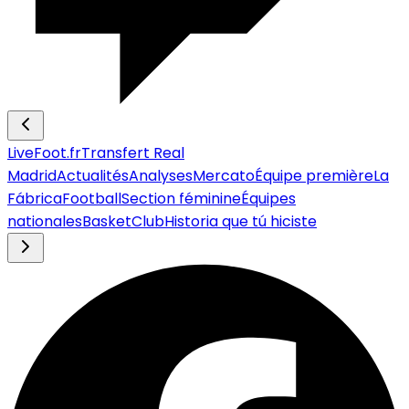
LiveFoot.fr
Transfert Real
Madrid
Actualités
Analyses
Mercato
Équipe première
La
Fábrica
Football
Section féminine
Équipes
nationales
Basket
Club
Historia que tú hiciste