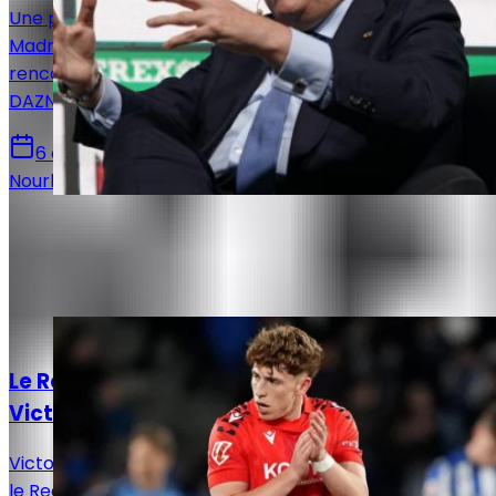
Une page se tourne pour les supporters du Real
Madrid. Après 14 saisons passées sur beIN Sports, les
rencontres de Liga seront désormais diffusées sur
DAZN et Disney+ à partir de la saison 2026-2027.
6 août 2026
Nourhane Haroui
Autres articles de
Rédaction Le
Journal du Real
Actualités
Le Real Madrid face à un dilemme pour
Victor Muñoz
Victor Muñoz attire les regards en Navarre, tandis que
le Real Madrid prépare un possible rapatriement, un