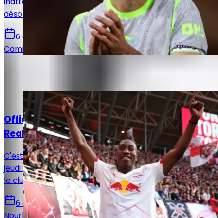
inattendu. Le milieu de Manchester City privilégierait
désormais une arrivée au FC Barcelone.
6 août 2026
Camille Santos
Sur le même sujet
Actualités
Officiel : Yan Diomandé signe pour 7 ans au
Real Madrid !
C'est désormais officiel. Le Real Madrid a annoncé ce
jeudi la signature de Yan Diomandé, qui s'engage avec
le club madrilène jusqu'en juin 2033.
6 août 2026
Nourhane Haroui