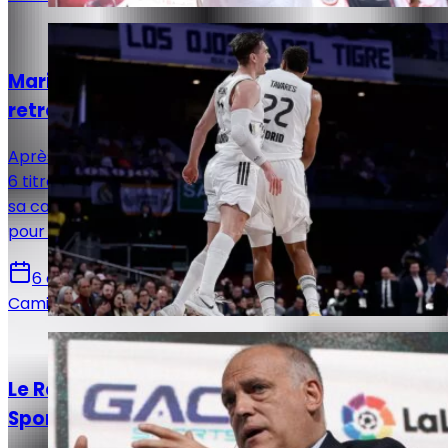
Basket
Mario Hezonja quitte le Real Madrid et
retrouve la NBA avec les Cavaliers
Après quatre saisons sous le maillot du Real Madrid et
6 titres, Mario Hezonja tourne une page importante de
sa carrière. Le croate quitte la capitale espagnole
pour s’installer à Cleveland
6 août 2026
Camille Santos
Actualités
Le Real Madrid et LaLiga quittent beIN
Sports après 14 ans