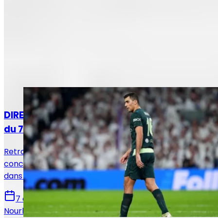
Articles recommandés
Actualités
DIRECT. Suivez le live mercato Real Madrid
du 7 août !
Retrouvez toutes les informations du 5 août
concernant le mercato du Real Madrid, que ce soit
dans le sens des départs ou des arrivées.
7 août 2026
Nourhane Haroui