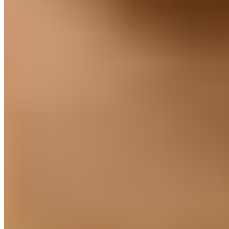
Asencio a confirmé toutes les attentes.
Depuis son arrivée au Castilla, le défenseur est devenu
un élément clé pour Raúl González, étant titulaire
indiscutable. Rares ont été les fois où le Canarien
n'était pas sur le terrain. De plus, c'est un leader né.
Cette saison, Asencio est le vice-capitaine de l'équipe
réserve.
Quand Gonzalo est absent, le brassard lui
revient. Bien qu'en réalité, il n'a pas besoin de le porter
pour mener les siens.
À chaque match, le numéro 5 prouve qu'il est un
patron, tant par son jeu que par sa voix. De plus, ses
excellentes performances ont attiré l'intérêt de
plusieurs clubs l'été dernier.
Le
City Group
, sur
demande du Girona de Míchel, lui a proposé une
opportunité en première division. Las Palmas a
également tenté de le récupérer, mais Raúl veut