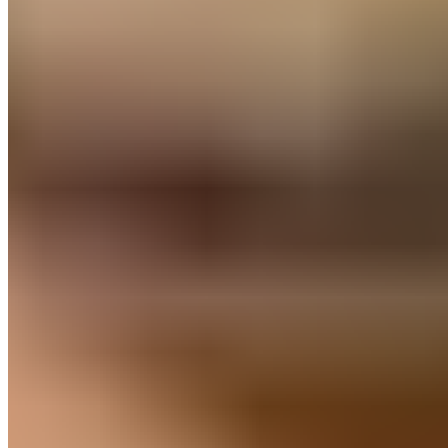
La saison 2022-23 a marqué ses débuts avec le RSC
Internacional, prédécesseur du Real Madrid C. Sa
première expérience en Tercera Federación a été
remarquable. Bien qu'il ne se soit pas distingué en
marquant, Asencio a démontré un sens du placement
exceptionnel et de grandes capacités défensives.
Avec le RSC, il est passé près de la promotion, ce qui lui
a valu sa montée au Castilla à seulement 19 ans.
Sous
la tutelle de Raúl González, lors de la saison suivante,