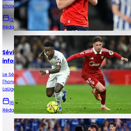
choix qui pourrait remodeler l’offensive madrilène.
12 juin 2026
Rédaction Le Journal du Real
Actualités
Séville - Real Madrid : Horaire, chaînes et
informations sur le match !
Le Séville FC reçoit ce dimanche le Real Madrid en
l'honneur de la 37e et avant-dernière journée de
LaLiga. Voici toutes les infos pour suivre la rencontre.
16 mai 2026
Rédaction Le Journal du Real
Actualités