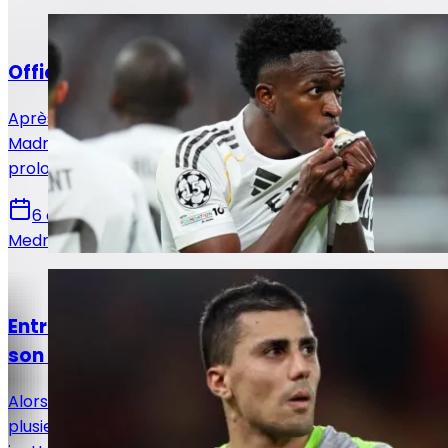
Actualités
Officiel : Vinicius Jr prolonge jusqu'en 2032 !
Après avoir annoncé l'arrivée de Yan Diomandé, le Real
Madrid en a profité pour annoncer également la
prolongation de Vinicius Jr pour six saisons !
6 août 2026
Medric Bouzermane
Actualités
Entre le Real Madrid et le Barça, Rodri a fait
son choix !
Alors que le Real Madrid semblait tenir la corde depuis
plusieurs semaines, le dossier Rodri a pris un tournant