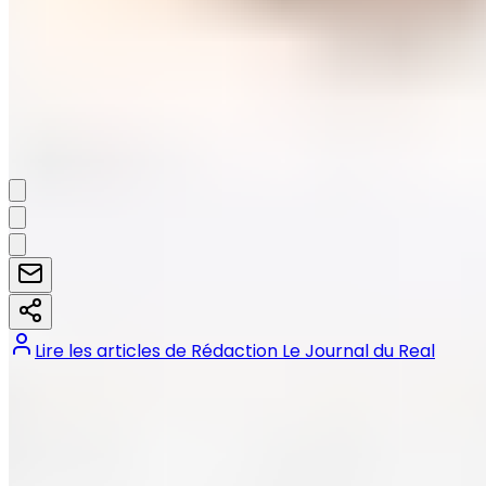
génération.
Néanmoins, au Real Madrid, les places
coûtent chères. Cela dit, Asencio commence
gentiment à la mériter.
Ben Fernandes Santos.
Partager:
Lire les articles de
Rédaction Le Journal du Real
Tags :
#
Raúl Asencio
#
Real Madrid
#
Real Madrid Castilla