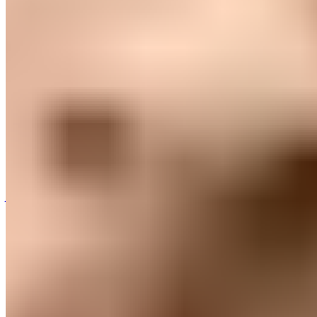
Raúl Asencio félicité par Carlo
Ancelotti
Après une performance plus que remarquable à
Butarque, Carlo Ancelotti a eu des mots élogieux
envers le Canarien.
«
Il m’a surpris dans le sens où il
joue avec beaucoup de maturité, ne s’inquiète pas,
n’a pas peur et est toujours bien placé
»
, a-t-il
expliqué.
Pour sa première titularisation en blanc, Raúl a
enregistré d'excellentes statistiques :
84% de passes
réussies, une occasion créée, trois passes dans le