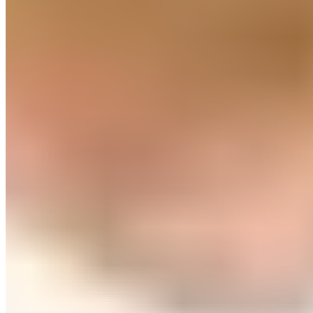
écrire son histoire au Santiago Bernabéu.
En plus, maintenant, les clubs commencent à
s'intéresser à lui. Il est clair que si son nom était "Asensi"
et qu'il jouait pour le FC Barcelone, Raúl aurait été
catapulté au statut de "meilleur défenseur du monde"
ou aurait été vu comme un des plus gros talents de sa