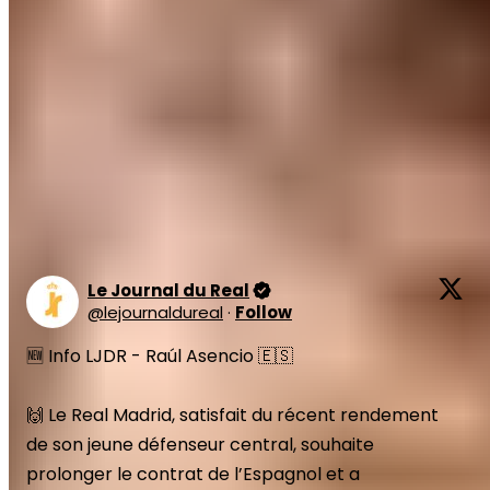
Ancelotti depuis le match contre Osasuna.
Après avoir disputé deux matches où il a démontré
tout son talent, tout indique qu'Asencio formera à
nouveau un duo avec Rüdiger à Anfield.
Carletto
lui fait
confiance, tout comme le club.
Selon les sources du
Journal du Real, les Madrilènes et le joueur travaillent
sur une prolongation de contrat.
Le Journal du Real
@
lejournaldureal
·
Follow
🆕 Info LJDR - Raúl Asencio 🇪🇸 

🙌 Le Real Madrid, satisfait du récent rendement 
de son jeune défenseur central, souhaite 
prolonger le contrat de l’Espagnol et a 