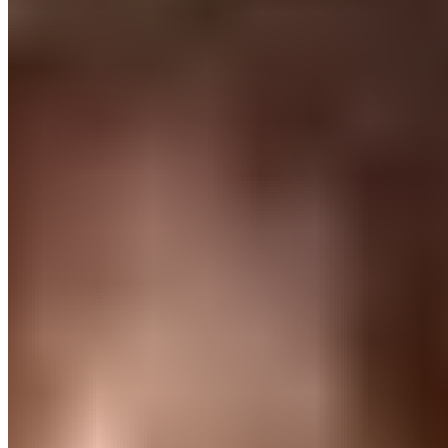
Raúl Asencio continue d'épater le Real Madrid. Titulaire
pour la première fois avec les grands, le jeune de 21
ans a assumé les lourdes responsabilités qui lui ont été
données.
Raúl Asencio suscite l'enthousiasme.
Le défenseur
central a fait ses débuts comme titulaire ce dimanche
sous le maillot du Real Madrid et a disputé 90 minutes
solides. Face aux blessures qui affectent la défense
centrale madrilène,
le joueur formé à la Cantera, lié au
club jusqu'en juin 2026, est le sauveur de Carlo