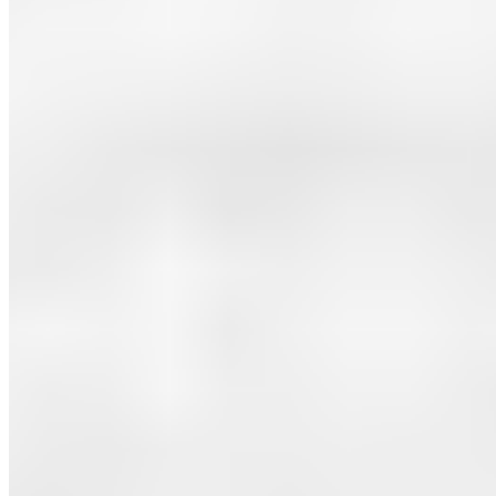
Précédent
Vinicíus Jr. blessé, immense coup dur pour
Ancelotti avant Liverpool
Suivant
Liverpool - Real Madrid : on connaît le groupe
d'Ancelotti !