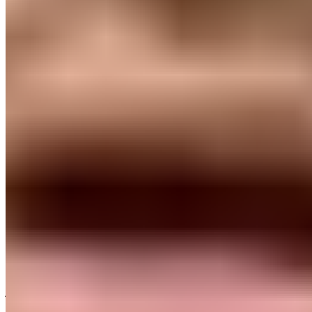
dernier tiers, un tacle, cinq dégagements et le
défenseur a remporté sept de ses 10 duels
(statistiques rapportées par @FabricaMadrid sur
Twitter).
Depuis la malheureuse blessure de Militão contre
Osasuna, Raúl Asencio sert de dernier rempart pour le
Real Madrid.
Le défenseur central de 21 ans est rentré
à la 30e minute contre
Los Rojillos
et en 12 minutes,
il a
délivré une passe décisive à Jude Bellingham.
Le jeune joueur a envoyé une passe lobée
sensationnelle depuis sa moitié de terrain, sa marque
de fabrique, vers l'Anglais qui n'a eu qu'à conclure pour
le 2-0. Asencio est en état de grâce. Même le Santiago
Bernabéu s'est levé et a scandé son nom. Il n'avait
jamais rêvé de tels débuts. « Depuis que j'ai commencé
à jouer au football, débuter avec l'équipe première