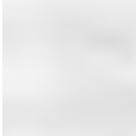
Le Journal du Real
Toute l'actualité du Real Madrid, analyses et résultats
en direct. Votre source d'information de référence sur
le club merengue.