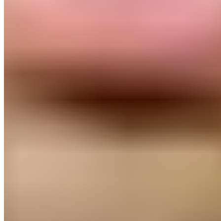
était mon rêve », déclarait il après le match.
À lire aussi :
Mais d'où sort Asencio ?
Son ascension au Real Madrid
Arrivé en 2017, après avoir brillé pendant cinq ans à Las
Palmas, Asencio a fait le grand saut vers la péninsule.
Le Real Madrid a été impressionné par son talent et l'a
intégré dans ses rangs.
À
La Fábrica
, le jeune
défenseur s'est développé méthodiquement,
devenant un élément clé dans chaque équipe qu'il a
intégrée. Son leadership naturel en a fait une
référence défensive incontestable.