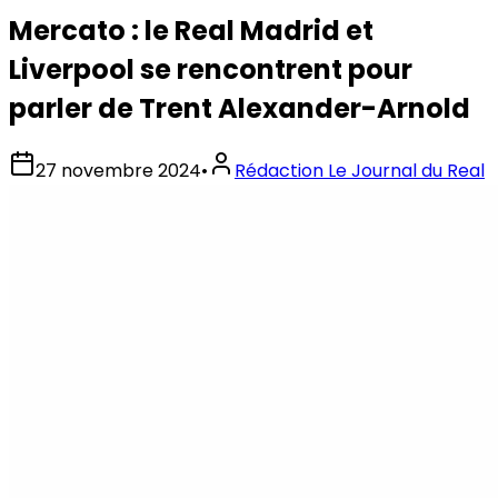
Mercato : le Real Madrid et
Liverpool se rencontrent pour
parler de Trent Alexander-Arnold
27 novembre 2024
•
Rédaction Le Journal du Real