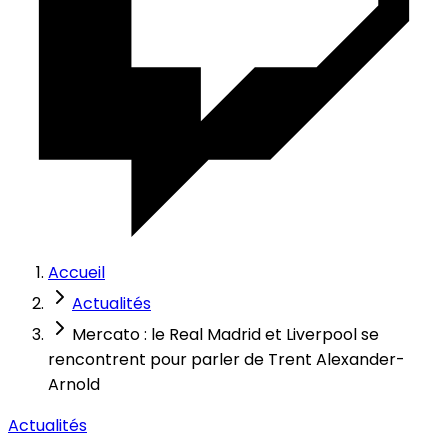
Accueil
Actualités
Mercato : le Real Madrid et Liverpool se
rencontrent pour parler de Trent Alexander-
Arnold
Actualités