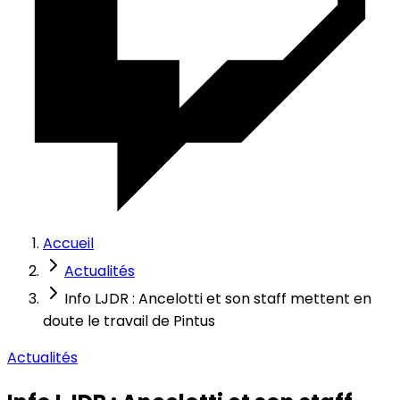
Accueil
Actualités
Info LJDR : Ancelotti et son staff mettent en
doute le travail de Pintus
Actualités