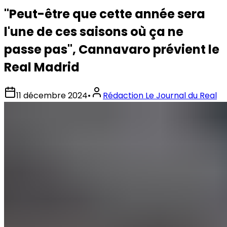
"Peut-être que cette année sera
l'une de ces saisons où ça ne
passe pas", Cannavaro prévient le
Real Madrid
11 décembre 2024
•
Rédaction Le Journal du Real