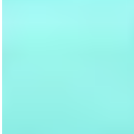
Liens rapides
Accueil
Actualités
Analyses
Basketball
Club
Équipe
première
Équipes nationales
Football
Historia que tu
hiciste
La Fábrica
Mercato
Section féminine
Statistiques