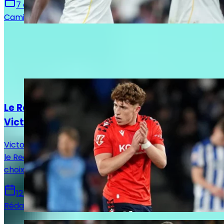
7 août 2026
Camille Santos
Autres articles de
Rédaction Le
Journal du Real
Actualités
Le Real Madrid face à un dilemme pour
Victor Muñoz
Victor Muñoz attire les regards en Navarre, tandis que
le Real Madrid prépare un possible rapatriement, un
choix qui pourrait remodeler l’offensive madrilène.
12 juin 2026
Rédaction Le Journal du Real