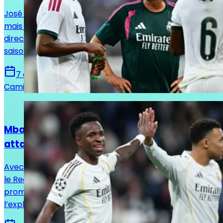
José Mourinho attendait encore du renfort au milieu,
mais le Real Madrid a finalement pris une autre
direction. Un choix qui pourrait peser lourd cette
saison.
7 août 2026
Camille Santos
Actualités
Mbappé, Vinicius Jr, Diomandé : quelle
attaque pour le Real Madrid ?
Avec Vinicius Jr, Mbappé et désormais Yan Diomandé,
le Real Madrid dispose d’un trio offensif très
prometteur. Reste à voir comment José Mourinho
l’exploitera.