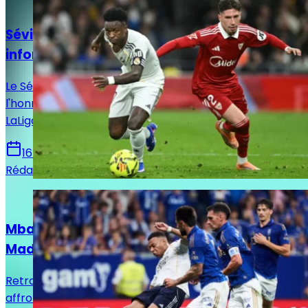
Actualités
Séville - Real Madrid : Horaire, chaînes et
informations sur le match !
Le Séville FC reçoit ce dimanche le Real Madrid en
l'honneur de la 37e et avant-dernière journée de
LaLiga. Voici toutes les infos pour suivre la rencontre.
16 mai 2026
Rédaction Le Journal du Real
Actualités
Mbappé sur le banc : le XI titulaire du Real
Madrid face au Real Oviedo !
Retrouvez la composition officielle du Real Madrid pour
affronter le Real Oviedo en vue de la 36e journée de