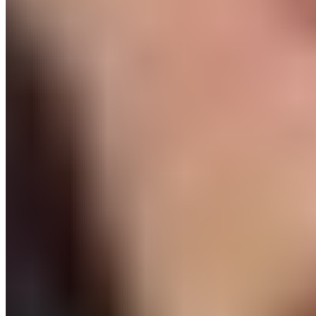
Coupe, Supercoupe et Ligue des Champions
Suivant
"Une tactique pour se couvrir", Jamie Carragher réagit
à l'offre du Real Madrid pour Trent Alexander-Arnold