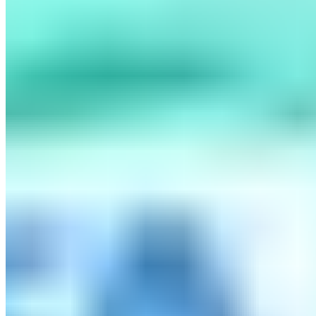
Le Journal du Real
Toute l'actualité du Real Madrid, analyses et résultats
en direct. Votre source d'information de référence sur
le club merengue.