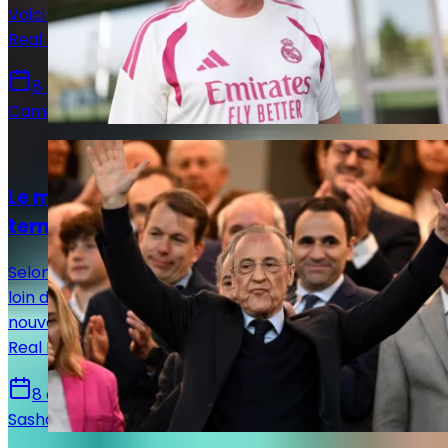
Voici la composition officielle qu’a décidé d’aligner le
Real Madrid de José Mourinho face à Ferencvaros.
8 août 2026
Camille Santos
Actualités
Le mercato du Real Madrid est loin d’être
terminé
Selon le journaliste José Félix Díaz, l’été madrilène est
loin d’être bouclé. De nouvelles arrivées et de
nouveaux départs sont encore attendus du côté du
Real Madrid.
8 août 2026
Sasha Laquitaine