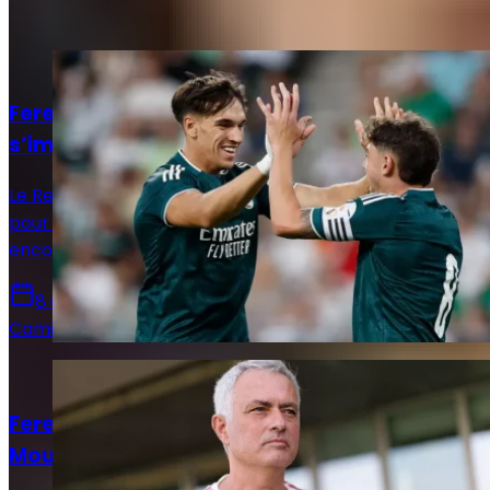
Articles recommandés
Actualités
Ferencváros - Real Madrid : La Casa Blanca
s’impose mais laisse encore des doutes
Le Real Madrid s’est imposé 2-1 face à Ferencváros
pour son deuxième match de préparation. Une victoire
encourageante, malgré plusieurs failles défensives.
8 août 2026
Camille Santos
Actualités
Ferencváros – Real Madrid : le onze de
Mourinho est connu