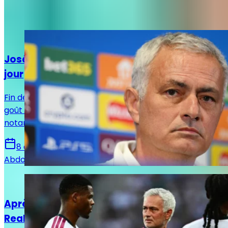
Sur le même sujet
Actualités
José Mourinho remet la rigueur au goût du
jour
Fin de certaines libertés ! José Mourinho remet au
goût du jour la rigueur dans certains aspects,
notamment hors des terrains afin d'unifier le vestaire.
8 août 2026
Abdou Diallo
Actualités
Après l'échec Rodri, que peut encore faire le
Real Madrid ?