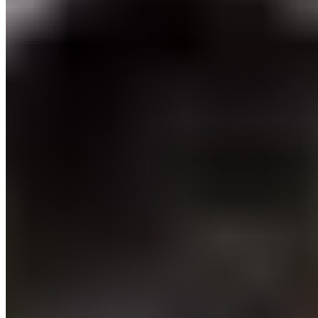
L'arbitre du comité murcien, César Soto Grado,
arbitrera la rencontre de ce vendredi à Mestalla entre
Valence et le Real Madrid.
La Fédération espagnole de football a désigné ce
mercredi l'arbitre de la rencontre de la 12e journée de
LaLiga prévue ce vendredi 3 janvier (21h00) à Mestalla
entre Valence et le Real Madrid. Ce dernier n'est autre
que César Soto Grado.
À lire aussi :
Valence annonce son nouvel