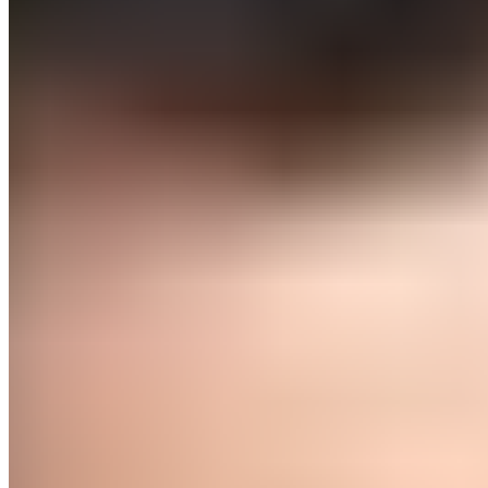
entraîneur à 9 jours d’affronter le Real Madrid
Soto Grado arbitre principal, Muñiz
Ruiz à la VAR
Muñiz Ruiz sera l'arbitre chargé du VAR, tandis
qu'Álvarez Fernández, Becerril Gómez et Ruipérez
Marín complèteront l'équipe arbitrale.