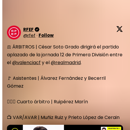
RFEF
@
rfef
·
Follow
⚖️ ÁRBITROS | César Soto Grado dirigirá el partido 
aplazado de la jornada 12 de Primera División entre 
el 
@valenciacf
 y el 
@realmadrid
.

🚩 Asistentes | Álvarez Fernández y Becerril 
Gómez

🙋🏻‍♂️ Cuarto árbitro | Ruipérez Marín

📺 VAR/AVAR | Muñiz Ruiz y Prieto López de Cerain 