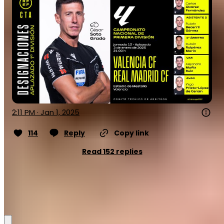
2:11 PM · Jan 1, 2025
114
Reply
Copy link
Read 152 replies
Gjon Haskaj
Partager: