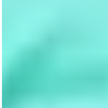
À propos
Qui sommes-nous
Contact
Mentions légales
Politique de
confidentialité
Nos partenaires
Winamax
Esprit Madridista
Akcelo
LiveFoot
Un Bon
Maillot
Be-Bilingue
One Football
©
2026
Le Journal du Real. Tous droits réservés.