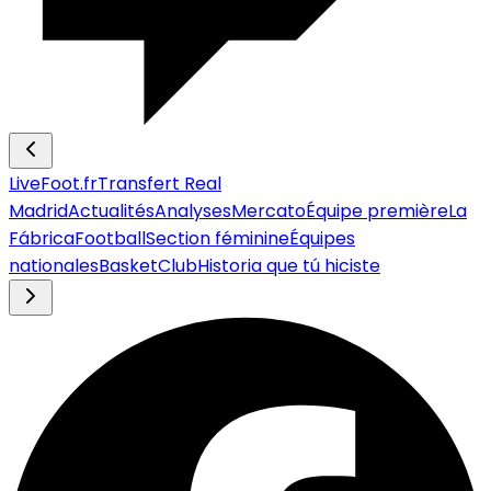
LiveFoot.fr
Transfert Real
Madrid
Actualités
Analyses
Mercato
Équipe première
La
Fábrica
Football
Section féminine
Équipes
nationales
Basket
Club
Historia que tú hiciste