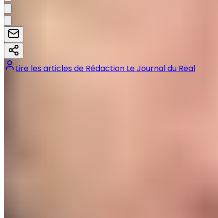
Lire les articles de
Rédaction Le Journal du Real
Tags :
#
Liga
#
Real Madrid
#
RFEF
#
Soto Grado
#
Valence CF
Précédent
Un mois de janvier intense pour le Real Madrid : Liga,