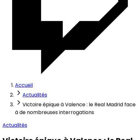
Accueil
Actualités
Victoire épique à Valence : le Real Madrid face
à de nombreuses interrogations
Actualités