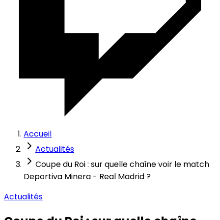
Accueil
Actualités
Coupe du Roi : sur quelle chaîne voir le match
Deportiva Minera - Real Madrid ?
Actualités