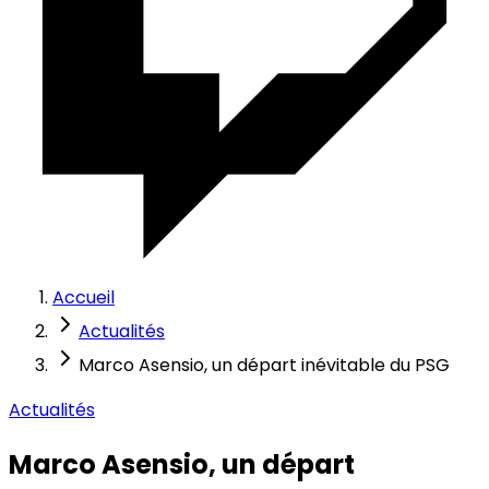
Accueil
Actualités
Marco Asensio, un départ inévitable du PSG
Actualités
Marco Asensio, un départ