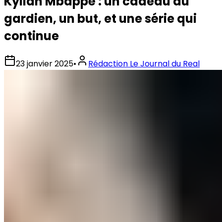
Kylian Mbappé : un cadeau du
gardien, un but, et une série qui
continue
23 janvier 2025
•
Rédaction Le Journal du Real