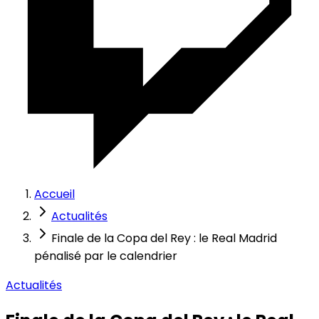
Accueil
Actualités
Finale de la Copa del Rey : le Real Madrid
pénalisé par le calendrier
Actualités