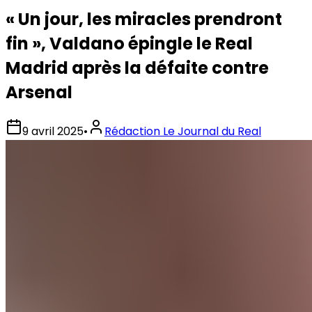
« Un jour, les miracles prendront
fin », Valdano épingle le Real
Madrid après la défaite contre
Arsenal
9 avril 2025
•
Rédaction Le Journal du Real