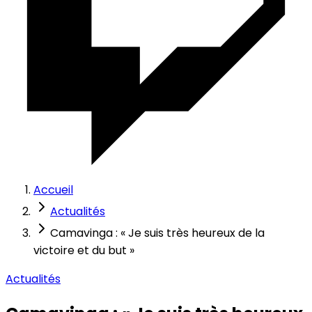
Accueil
Actualités
Camavinga : « Je suis très heureux de la
victoire et du but »
Actualités