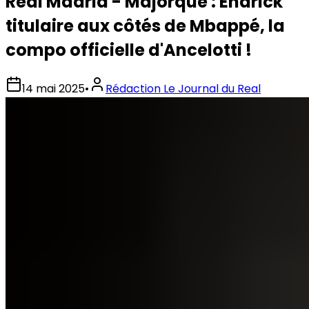
Real Madrid - Majorque : Endrick
titulaire aux côtés de Mbappé, la
compo officielle d'Ancelotti !
14 mai 2025
•
Rédaction Le Journal du Real