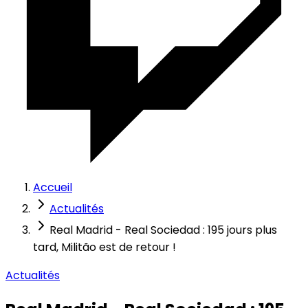
Accueil
Actualités
Real Madrid - Real Sociedad : 195 jours plus
tard, Militão est de retour !
Actualités