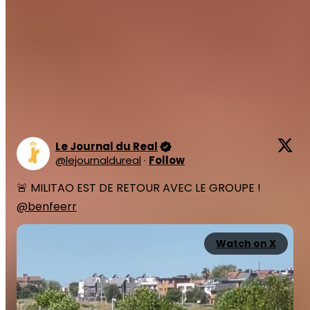
Le Journal du Real
@
lejournaldureal
·
Follow
🚨 MILITAO EST DE RETOUR AVEC LE GROUPE ! 
@benfeerr
Watch on X