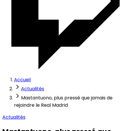
Accueil
Actualités
Mastantuono, plus pressé que jamais de
rejoindre le Real Madrid
Actualités