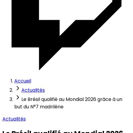
Accueil
Actualités
Le Brésil qualifié au Mondial 2026 grâce à un
but du N°7 madrilène
Actualités