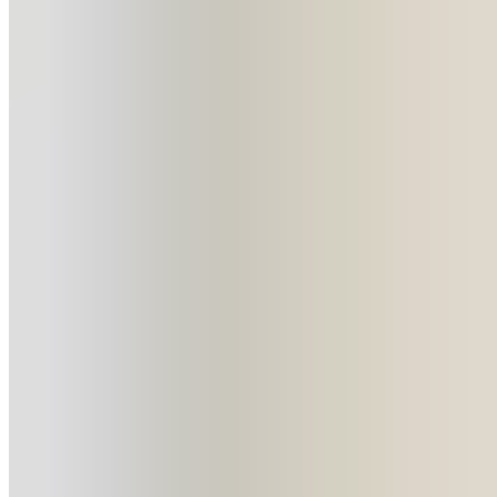
Alonso, qui visent un nouveau trophée international.
Avec un effectif rajeuni, renforcé par les retours
progressifs de cadres comme Carvajal, Rüdiger ou
Militão, et l’intégration des stars comme Mbappé, les
Merengues entendent marquer cette édition du sceau