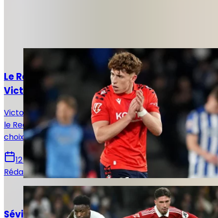
Autres articles de
Rédaction Le
Journal du Real
Actualités
Le Real Madrid face à un dilemme pour
Victor Muñoz
Victor Muñoz attire les regards en Navarre, tandis que
le Real Madrid prépare un possible rapatriement, un
choix qui pourrait remodeler l’offensive madrilène.
12 juin 2026
Rédaction Le Journal du Real
Actualités
Séville - Real Madrid : Horaire, chaînes et