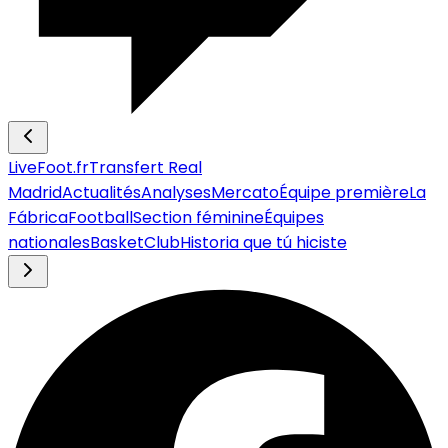
LiveFoot.fr
Transfert Real
Madrid
Actualités
Analyses
Mercato
Équipe première
La
Fábrica
Football
Section féminine
Équipes
nationales
Basket
Club
Historia que tú hiciste