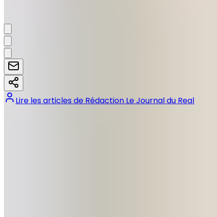
Manon Lafeac
Partager:
Lire les articles de
Rédaction Le Journal du Real
Tags :
#
Coupe du monde des clubs
#
Florentino Perez
#
Real Madrid
Précédent
Andriy Lunin, entre fidélité au Real Madrid et quête de