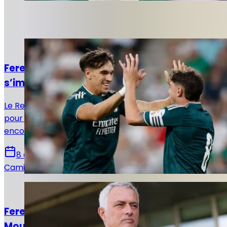
Sur le même sujet
Actualités
Ferencváros - Real Madrid : La Casa Blanca
s’impose mais laisse encore des doutes
Le Real Madrid s’est imposé 2-1 face à Ferencváros
pour son deuxième match de préparation. Une victoire
encourageante, malgré plusieurs failles défensives.
8 août 2026
Camille Santos
Actualités
Ferencváros – Real Madrid : le onze de
Mourinho est connu