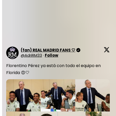
de leur domination mondiale.
À lire également :
« Elle détruirait les ligues
nationales », Tebas incendie de nouveau
Florentino Pérez sur la Super League
(fan) REAL MADRID FANS 🤍
@
AdriRM33
·
Follow
Florentino Pérez ya está con todo el equipo en 
Florida 😍🤍 