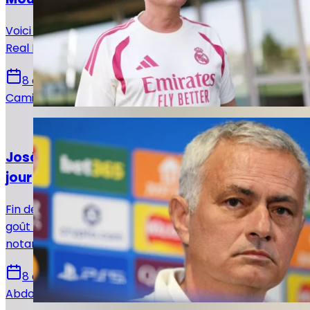
Voici la composition officielle qu’a décidé d’aligner le
Real Madrid de José Mourinho face à Ferencvaros.
8 août 2026
Camille Santos
Actualités
José Mourinho remet la rigueur au goût du
jour
Fin de certaines libertés ! José Mourinho remet au
goût du jour la rigueur dans certains aspects,
notamment hors des terrains afin d'unifier le vestaire.
8 août 2026
Abdou Diallo