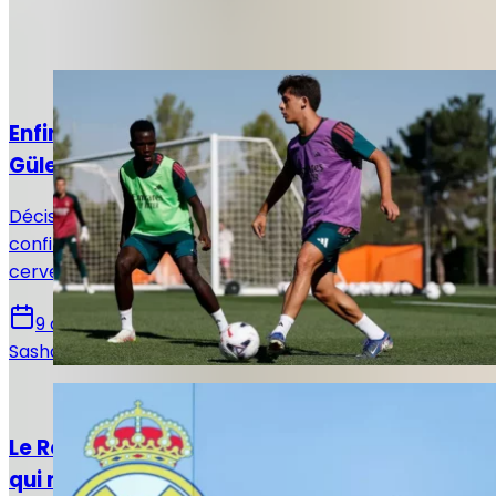
Articles recommandés
Actualités
Enfin la saison de la confirmation pour Arda
Güler ?
Décisif et brillant face à Ferencváros, Arda Güler
confirme un peu plus chaque jour son statut de
cerveau du jeu madrilène.
9 août 2026
Sasha Laquitaine
Actualités
Le Real Madrid, une machine économique
qui ne cesse de battre des records