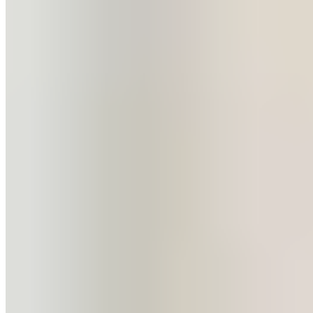
À la veille du début du Mondial des Clubs, le président
du Real Madrid, Florentino Pérez, a rejoint son équipe
aux États-Unis. Il a rendu visite aux joueurs et au staff
technique dans leur hôtel de concentration à Palm
Beach, renforçant ainsi l’unité du club avant une
échéance majeure.
La présence du président madrilène n’est jamais
anodine. En se déplaçant personnellement en Floride,