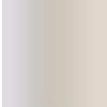
Florentino Pérez n’a jamais caché son ambition de
continuer à faire du Real Madrid une référence
planétaire. Ce Mondial des clubs nouvelle version, plus
exigeant et plus médiatisé, représente une
opportunité unique de réaffirmer cette suprématie. Le
président est là. L’équipe est prête. Le Real Madrid veut
le monde à ses pieds.