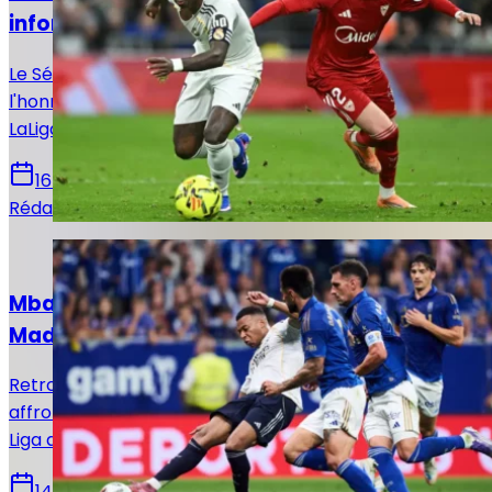
informations sur le match !
Le Séville FC reçoit ce dimanche le Real Madrid en
l'honneur de la 37e et avant-dernière journée de
LaLiga. Voici toutes les infos pour suivre la rencontre.
16 mai 2026
Rédaction Le Journal du Real
Actualités
Mbappé sur le banc : le XI titulaire du Real
Madrid face au Real Oviedo !
Retrouvez la composition officielle du Real Madrid pour
affronter le Real Oviedo en vue de la 36e journée de
Liga avec notamment le retour de Mbappé.
14 mai 2026