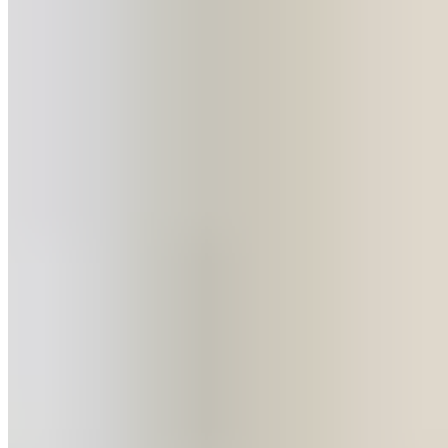
reconnaissance
Suivant
"Je ne serais pas surpris que Vinicius vienne en Arabie
saoudite", le PDG d'Al-Hilal s'exprime sur le Brésilien