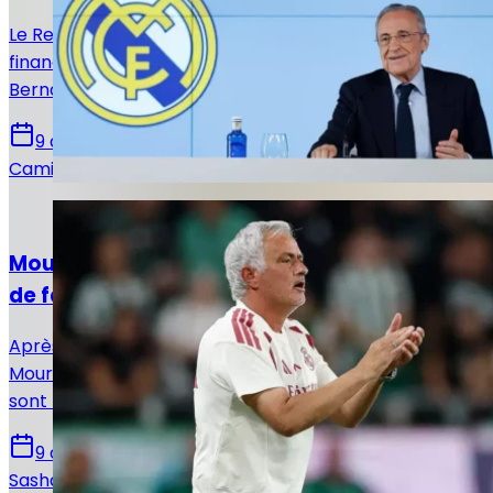
Le Real Madrid n’a jamais été aussi puissant
financièrement. Le club multiplie les revenus grâce au
Bernabéu, au sponsoring et à sa formation.
9 août 2026
Camille Santos
Actualités
Mourinho : « Le plus important, c’est aussi
de faire des erreurs »
Après la victoire 2-1 face au Ferencváros, José
Mourinho, Fede Valverde, Bernardo Silva et Mario Rivas
sont revenus sur la rencontre en zone mixte.
9 août 2026
Sasha Laquitaine