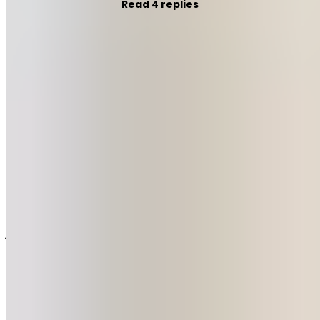
Read 4 replies
L'arrivée de Florentino Pérez
renforce l'ambiance studieuse à
Palm Beach
Depuis plusieurs jours, l’équipe s’entraîne dans des
conditions idéales à Palm Beach. L’arrivée du président
ne fait que renforcer l’atmosphère d’engagement et
de concentration qui règne autour du groupe. Les
jeunes issus de la Castilla, eux aussi du voyage, peuvent
mesurer l’ampleur de ce que représente porter les
couleurs du Real Madrid dans une compétition
planétaire.