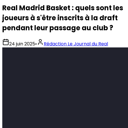
Real Madrid Basket : quels sont les
joueurs à s'être inscrits à la draft
pendant leur passage au club ?
24 juin 2025
•
Rédaction Le Journal du Real