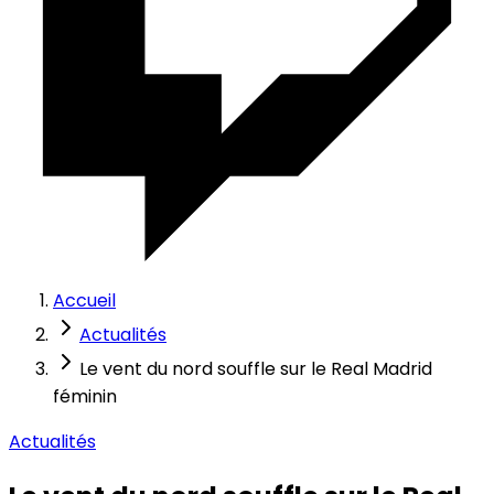
Accueil
Actualités
Le vent du nord souffle sur le Real Madrid
féminin
Actualités