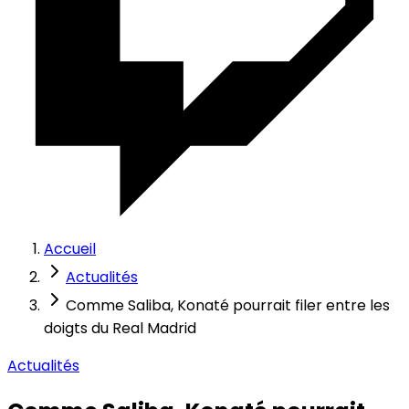
Accueil
Actualités
Comme Saliba, Konaté pourrait filer entre les
doigts du Real Madrid
Actualités