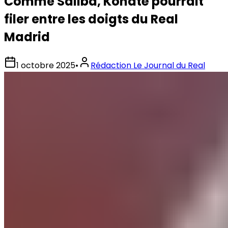
Comme Saliba, Konaté pourrait
filer entre les doigts du Real
Madrid
1 octobre 2025
•
Rédaction Le Journal du Real