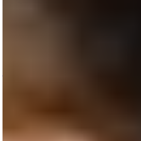
Sociedad.
« Il est normal qu'un joueur soit insatisfait s'il ne joue pas
autant qu'il le souhaiterait. Chacun aspire à se sentir
important. S'ils sont arrivés au Real Madrid, c'est qu'ils
ont été importants, et c'est essentiel. J'encourage
chacun à travailler dur, et si vous n'êtes pas satisfait,
vous pouvez vous asseoir sur le banc. Mais l'équipe doit
toujours primer sur l'individu »
a répondu Arbeloa aux
journalistes ce vendredi.
La probabilité de voir le roc
merengue débuter la rencontre est forte et
il s'agirait
d'une première depuis le 27 septembre dernier lors du
derbi madrilène.
Sur le côté droit, cette fois-ci de l'attaque du Real
Madrid,
Brahim Diaz semble tenir la corde pour être
titulaire
. Sans faire beaucoup de bruit, l'international
marocain a su se relever de la désillusion de la CAN.