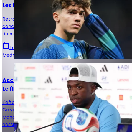
Les infos mercato Real Madrid du 1er août !
Retrouvez toutes les informations du 1er août
concernant le mercato du Real Madrid, que ce soit
dans le sens des départs ou des arrivées.
1 août 2026
Medric Bouzermane
Actualités
Accord avec Arsenal, offre du Real Madrid...
Le flou règne dans le dossier Vinicius Jr
L'affaire Vinicius Jr n'a pas fini de faire tourner les têtes.
Ce vendredi, une information provenant d'Outre-
Manche a de nouveau créé de l'incertitude dans ce
dossier interminable.