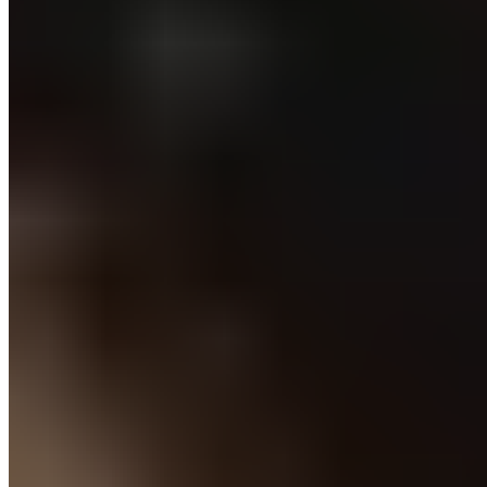
Un grand retour à venir au
Bernabéu ?
Depuis plusieurs semaines,
l'absence de Dani Carvajal,
pourtant apte à jouer, fait débat.
Le sujet est revenu
sur le devant de la scène le week-end dernier, lorsque
le capitaine du Real Madrid est allé discuter avec
Antonio Pintus pour comprendre pourquoi son temps
de jeu était si restreint. Le débat a été alimenté tout au
long de la semaine et notamment en conférence de
presse à la veille de la rencontre face à la Real