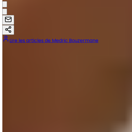
Lire les articles de
Medric Bouzermane
Tags :
#
Arbeloa
#
coposition probable
#
LaLiga
#
Real Madrid
#
Real Sociedad
Précédent
Real Madrid – Real Sociedad : un piège basque à éviter
avant la Ligue des champions