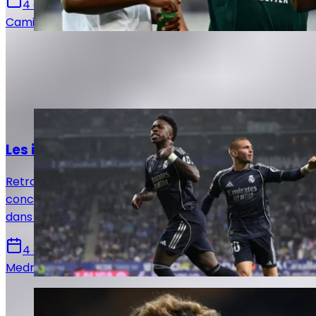
4 août 2026
Camille Santos
Autres articles de
Medric
Bouzermane
Actualités
Les infos mercato Real Madrid du 4 août !
Retrouvez toutes les informations du 4 août
concernant le mercato du Real Madrid, que ce soit
dans le sens des départs ou des arrivées.
4 août 2026
Medric Bouzermane
Actualités