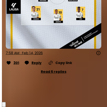
7:58 AM · Feb 14, 2026
301
Reply
Copy link
Read 6 replies
Médric Bouzermane
Partager: