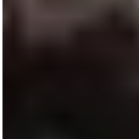
Demi-finalistes en Coupe du Roi, les coéquipiers de
Mikel Oyarzabal sont invaincus toutes compétitions
confondues depuis le 12 décembre.
Remontée à la 8e
place, la formation basque est revenue dans la course
à l'Europe et va devoir affronter les Merengues qui
cherchent à prendre le pouvoir en Liga.
A lire aussi :
Real Madrid – Real Sociedad : un piège
basque à éviter avant la Ligue des champions