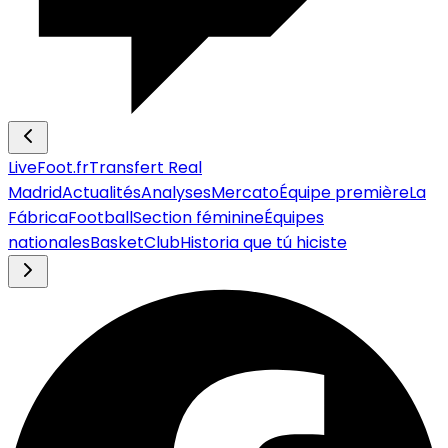
LiveFoot.fr
Transfert Real
Madrid
Actualités
Analyses
Mercato
Équipe première
La
Fábrica
Football
Section féminine
Équipes
nationales
Basket
Club
Historia que tú hiciste