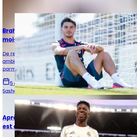
Articles recommandés
Actualités
Brahim Díaz : « Je vais donner le meilleur de
moi-même »
De retour à l’entraînement, Brahim Díaz a affiché ses
ambitions pour la saison et son envie de s’imposer
parmi les titulaires sous José Mourinho.
5 août 2026
Sasha Laquitaine
Actualités
Après l'ultime offre du Real Madrid, la balle
est dans le camp de Vinicius Jr