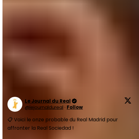
Depuis son retour,
le natif de Malaga a délivré deux
passes décisives et a provoqué un penalty pour les
Merengues.
Aux côtés d'un Kylian Mbappé en forme et
de Vinicius Jr de retour de suspension, le joueur formé
à Manchester City a une belle occasion de briller sur la
pelouse du Bernabéu.
La composition probable du Real
Madrid face à la Real Sociedad
Le Journal du Real
@
lejournaldureal
·
Follow
📋 Voici le onze probable du Real Madrid pour 
affronter la Real Sociedad ! 
