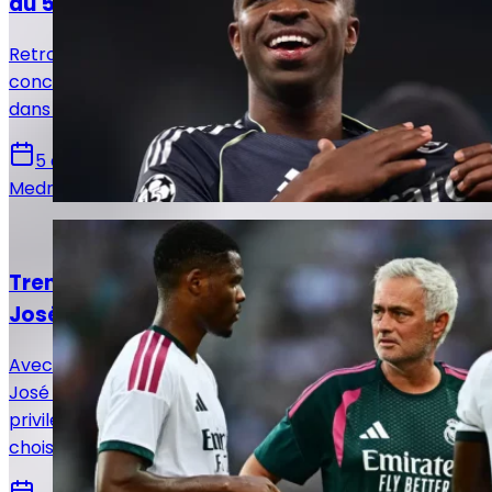
du 5 août !
Retrouvez toutes les informations du 5 août
concernant le mercato du Real Madrid, que ce soit
dans le sens des départs ou des arrivées.
5 août 2026
Medric Bouzermane
Actualités
Trent ou Dumfries : le choix de luxe pour
José Mourinho
Avec deux latéraux de classe mondiale à sa disposition,
José Mourinho peut s'estimer particulièrement
privilégié mais va également se tirer les cheveux pour
choisir son titulaire.