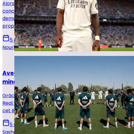
Alors qu'Arsenal affiche un intérêt de plus en plus
concret pour Vinicius Jr, le Real Madrid aurait
demandé une réponse définitive au Brésilien en lui
proposant une dernière offre.
5 août 2026
Nourhane Haroui
Actualités
Avec la Fabrica, le Real Madrid a trouvé sa
mine d'or
Grâce à une série de ventes et de reventes record, le
Real Madrid a déjà encaissé plus de 189 millions d’euros
cet été, pulvérisant son propre record historique.
5 août 2026
Sasha Laquitaine