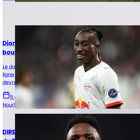
Sur le même sujet
Actualités
Diomandé et le Real Madrid voient enfin le
bout du tunnel
Le dossier Yan Diomandé est entré dans sa dernière
ligne droite. Après plusieurs jours de doute, le transfert
devrait être finalisé dans les prochaines 48 heures.
5 août 2026
Nourhane Haroui
Actualités
DIRECT. Suivez le live mercato Real Madrid