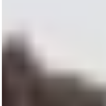
Voici le onze titulaire que devrait proposer le Real
Madrid pour affronter la Real Sociedad, ce samedi à
21h.
Le Real Madrid se prépare à recevoir un adversaire en
forme. Pour le compte de la 24e journée, la Maison
Blanche reçoit la formation basque de la Real
Sociedad ce samedi à 21h. Si les Txurri-urdin étaient en
perdition en début de saison, il faut dire que les
pensionnaires d'Anoeta ont su relever la barre depuis
quelque temps.